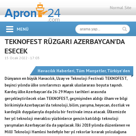
Normal Site
MENÜ
TEKNOFEST RÜZGARI AZERBAYCAN’DA
ESECEK
15 Ocak 2022 -
17:03
Havacılık Haberleri
,
Tüm Manşetler
,
Türkiye'den
Dünyanın en büyük Havacılık, Uzay ve Teknoloji Festivali TEKNOFEST,
beşinci yılında ülke sınırlarımızı aşarak uluslararası boyuta taşındı.
Kardeş ülke Azerbaycan’da 26-29 Mayıs tarihleri arasında
gerçekleştirilecek olan TEKNOFEST, geçmişinden aldığı ilham ve bilgi
birikimiyle Azerbaycan’da teknoloji, bilim, yarışma, heyecan, dostluk ve
kardeşlik duygularıyla dopdolu bir festivale imza atacak. Ülkemizde
her yıl teknoloji meraklısı yüzbinlerce gencin katıldığı teknoloji
yarışmaları Azerbaycan’da da yapılacak. İlki 2018 yılında düzenlenen ve
Millî Teknoloji Hamlesi hedefiyle her yıl rekorlar kırarak yolculuğuna