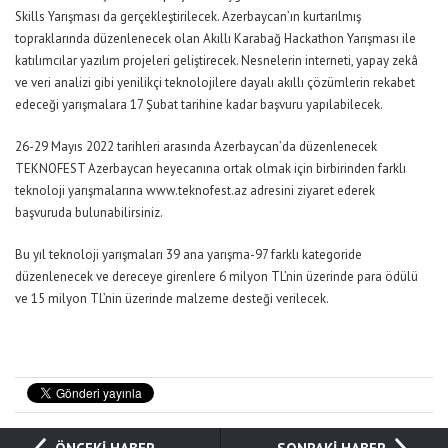
Skills Yarışması da gerçekleştirilecek. Azerbaycan’ın kurtarılmış
topraklarında düzenlenecek olan Akıllı Karabağ Hackathon Yarışması ile
katılımcılar yazılım projeleri geliştirecek. Nesnelerin interneti, yapay zekâ
ve veri analizi gibi yenilikçi teknolojilere dayalı akıllı çözümlerin rekabet
edeceği yarışmalara 17 Şubat tarihine kadar başvuru yapılabilecek.
26-29 Mayıs 2022 tarihleri arasında Azerbaycan’da düzenlenecek
TEKNOFEST Azerbaycan heyecanına ortak olmak için birbirinden farklı
teknoloji yarışmalarına www.teknofest.az adresini ziyaret ederek
başvuruda bulunabilirsiniz.
Bu yıl teknoloji yarışmaları 39 ana yarışma-97 farklı kategoride
düzenlenecek ve dereceye girenlere 6 milyon TL’nin üzerinde para ödülü
ve 15 milyon TL’nin üzerinde malzeme desteği verilecek.