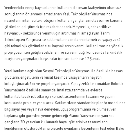
Yenilenebilir enerji kaynaklarının kullanımı ile insan faaliyetinin olumsuz
sonuçlarının önlenmesi amaçlanan Yeşil Teknolojiler Yarışmasında
nesnelerin interneti teknolojisini kullanan gençler simülasyon ve koruma
çözümleri geliştirmek için rekabet edecek. Meyvecilik, sebzecilik ve
hayvancılık sektöründe verimliliğin artırılmasını amaçlayan Tarım
Teknolojileri Yarışması ile katılımcılar nesnelerin interneti ve yapay zekâ
gibi teknolojik çözümlerle su kaynaklarının verimli kullanılmasına yönelik
proje çözümleri geliştirecek. Enerji ve su verimliliği konusunda farkındalık
oluşturan yarışmalara başvurular için son tarih ise 17 Şubat.
Yerel katılıma açık olan Sosyal Teknolojiler Yarışması ile özellikle hassas
grupların, engellilerin ve kırsal kesimde yaşayanların hayatını
kolaylaştıracak fikir ve projeler yarışacak. Yapay zekâ ile donatılan Robotik
Yarışmalarda özellikle sanayide, imalatta, tarımda ve evlerde
kullanılabilecek robotlar için kontrol sistemlerinin tasarımı ve yapımı
konusunda projeler yer alacak. Katılımcıların standart bir planör modelinde
bilgisayar, yer veya hava deneyleri, uçuş programlama ve bilimsel veri
toplama gibi görevleri yerine getireceği Planör Yarışmasının yanı sıra
gençlerin 3D yazıcıları kullanarak hayal güçlerini ve tasarımlarını
kendilerinin oluşturdukları projelerle uygulama becerilerini test eden Bakü