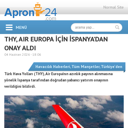
Normal Site
MENÜ
THY, AIR EUROPA İÇİN İSPANYA’DAN
ONAY ALDI
04 Haziran 2026 -
18:06
Havacılık Haberleri
,
Tüm Manşetler
,
Türkiye'den
Türk Hava Yolları (THY), Air Europa’nın azınlık payının alınmasına
yönelik İspanya tarafından doğrudan yabancı yatırım onayının
verildiğini bildirdi.