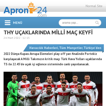
Normal Site
MENÜ
THY UÇAKLARINDA MİLLİ MAÇ KEYFİ
24 Mart 2022 -
12:15
Havacılık Haberleri
,
Tüm Manşetler
,
Türkiye'den
2022 Dünya Kupası Avrupa Elemeleri play-off yarı finalinde Portekiz
karşılaşacak A Milli Takımızın kritik maçı Türk Hava Yolları uçaklarında
TS ile 22.45’de uçak içi eğlence sisteminde canlı yayınlanacak.