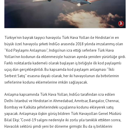
Türkiye’nin bayrak taşıyıcı havayolu Türk Hava Yolları ile Hindistan’ın en
büyük özel havayolu şirketi IndiGo arasında 2018 yılında imzalanmış olan
‘’Kod Paylaşımı Anlaşması’’, Indigo’nun icra ettiği seferlere Türk Hava
Yolları’nın kodunun da eklenmesiyle haziran ayında yeniden yürürlüğe girdi.
Farklı noktalarda kademeli olarak başlayan iş birliğiyle ilk kod paylaşımlı
uçuş dün gerçekleştirildi. Bu kapsamda kod paylaşım anlaşması ‘’İkili
Serbest Satış’’ esasına dayalı olarak, her iki havayolunun da birbirlerinin
seferlerine kodunu eklemelerine imkân sağlayacak.
Anlaşma kapsamında Türk Hava Yolları, IndiGo tarafından icra edilen
Delhi-İstanbul ve Hindistan’ın Ahmedabad, Amritsar, Bangalor, Chennai,
Bombay ve Kalküta şehirlerindeki uçuşlarına kodunu ekleyerek satış
yapacak. Anlaşmaya ilişkin görüş bildiren Türk Havayolları Genel Müdürü
Bilal Ekşi; “Covid-19 salgını nedeniyle iki zorlu yıla tanıklık ettikten sonra,
Havacılık sektörü şimdi yeni bir döneme girmiştir. Bu da iş birliklerini