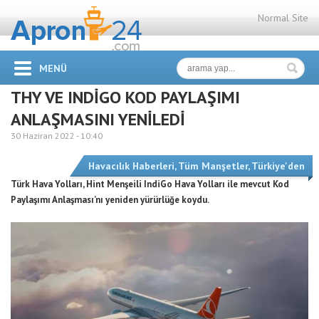
Normal Site
MENÜ
THY VE INDİGO KOD PAYLAŞIMI
ANLAŞMASINI YENİLEDİ
30 Haziran 2022 -
10:40
Havacılık Haberleri
,
Tüm Manşetler
,
Türkiye'den
Türk Hava Yolları, Hint Menşeili IndiGo Hava Yolları ile mevcut Kod
Paylaşımı Anlaşması’nı yeniden yürürlüğe koydu.