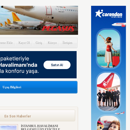
itene Ekle
Kayıt Ol
Giriş
Künye
İletişim
Uçuş Bilgileri
En Son Haberler
İSTANBUL HAVALİMANI
BELGESELİ İZLEYİCİYLE