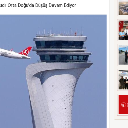
şıdı: Orta Doğu’da Düşüş Devam Ediyor
YİMİ ZİRVESİ’NE EV