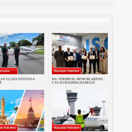
nyadan
Havacılık Haberleri
LAN UÇAĞI OTOYOLA
İSG TERMİNAL MEMURLARININ
İ
CAN KURTARMA HAMLESİ
ık Haberleri
Havacılık Haberleri