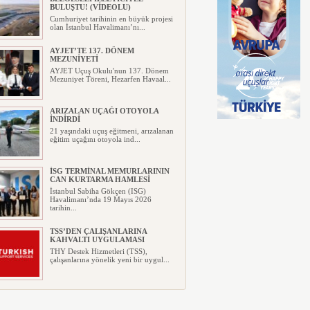
BULUŞTU! (VİDEOLU)
Cumhuriyet tarihinin en büyük projesi
olan İstanbul Havalimanı’nı...
AYJET’TE 137. DÖNEM
MEZUNİYETİ
AYJET Uçuş Okulu'nun 137. Dönem
Mezuniyet Töreni, Hezarfen Havaal...
ARIZALAN UÇAĞI OTOYOLA
İNDİRDİ
21 yaşındaki uçuş eğitmeni, arızalanan
eğitim uçağını otoyola ind...
İSG TERMİNAL MEMURLARININ
CAN KURTARMA HAMLESİ
İstanbul Sabiha Gökçen (ISG)
Havalimanı’nda 19 Mayıs 2026
tarihin...
TSS’DEN ÇALIŞANLARINA
KAHVALTI UYGULAMASI
THY Destek Hizmetleri (TSS),
çalışanlarına yönelik yeni bir uygul...
AJET’TEN YURT İÇİ
BİLETLERİNDE YÜZDE 30
İNDİRİM