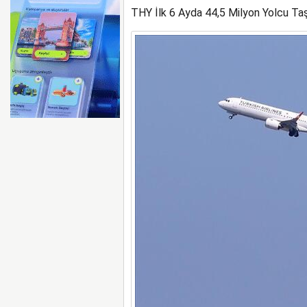
THY İlk 6 Ayda 44,5 Milyon Yolcu Ta
İGA, HAVALİMANI DENE
SAHİPLİĞİ YAPACAK