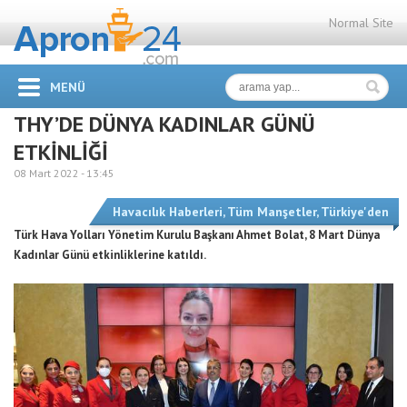
Normal Site
MENÜ
THY’DE DÜNYA KADINLAR GÜNÜ
ETKİNLİĞİ
08 Mart 2022 -
13:45
Havacılık Haberleri
,
Tüm Manşetler
,
Türkiye'den
Türk Hava Yolları Yönetim Kurulu Başkanı Ahmet Bolat, 8 Mart Dünya
Kadınlar Günü etkinliklerine katıldı.