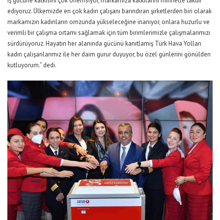
iş gücüne katkısını çok önemsiyor, markamıza katkılarını minnetle takdir
ediyoruz. Ülkemizde en çok kadın çalışanı barındıran şirketlerden biri olarak
markamızın kadınların omzunda yükseleceğine inanıyor, onlara huzurlu ve
verimli bir çalışma ortamı sağlamak için tüm birimlerimizle çalışmalarımızı
sürdürüyoruz. Hayatın her alanında gücünü kanıtlamış Türk Hava Yolları
kadın çalışanlarımız ile her daim gurur duyuyor, bu özel günlerini gönülden
kutluyorum.” dedi.