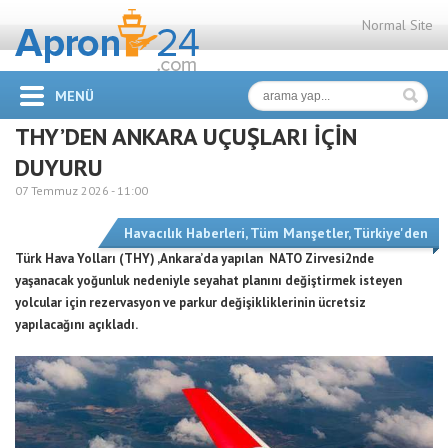
Normal Site
MENÜ
THY’DEN ANKARA UÇUŞLARI İÇİN
DUYURU
07 Temmuz 2026 -
11:00
Havacılık Haberleri
,
Tüm Manşetler
,
Türkiye'den
Türk Hava Yolları (THY) ,Ankara’da yapılan NATO Zirvesi2nde
yaşanacak yoğunluk nedeniyle seyahat planını değiştirmek isteyen
yolcular için rezervasyon ve parkur değişikliklerinin ücretsiz
yapılacağını açıkladı.