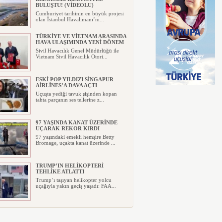
BULUŞTU! (VİDEOLU)
Cumhuriyet tarihinin en büyük projesi
olan İstanbul Havalimanı’nı...
TÜRKİYE VE VİETNAM ARASINDA
HAVA ULAŞIMINDA YENİ DÖNEM
Sivil Havacılık Genel Müdürlüğü ile
Vietnam Sivil Havacılık Otori...
ESKİ POP YILDIZI SİNGAPUR
AİRLİNES’A DAVA AÇTI
Uçuşta yediği tavuk şişinden kopan
tahta parçanın ses tellerine z...
97 YAŞINDA KANAT ÜZERİNDE
UÇARAK REKOR KIRDI
97 yaşındaki emekli hemşire Betty
Bromage, uçakta kanat üzerinde ...
TRUMP’IN HELİKOPTERİ
TEHLİKE ATLATTI
Trump’ı taşıyan helikopter yolcu
uçağıyla yakın geçiş yaşadı: FAA...
YILIN İLK ALTI AYINDA 5 MİLYAR
301 MİLYON TL ZARAR AÇIKLADI