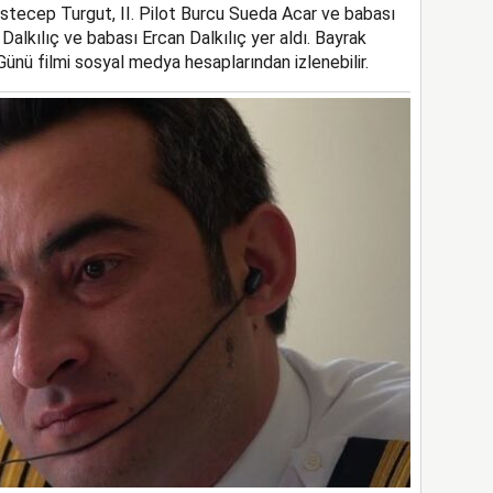
ecep Turgut, II. Pilot Burcu Sueda Acar ve babası
 Dalkılıç ve babası Ercan Dalkılıç yer aldı. Bayrak
Günü filmi sosyal medya hesaplarından izlenebilir.