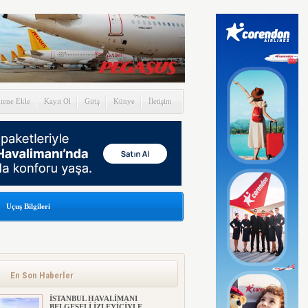
itene Ekle
Kayıt Ol
Giriş
Künye
İletişim
Uçuş Bilgileri
En Son Haberler
İSTANBUL HAVALİMANI
BELGESELİ İZLEYİCİYLE