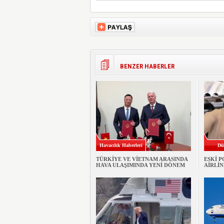
BENZER HABERLER
Havacılık Haberleri
Dü
TÜRKİYE VE VİETNAM ARASINDA
ESKİ P
HAVA ULAŞIMINDA YENİ DÖNEM
AİRLİN