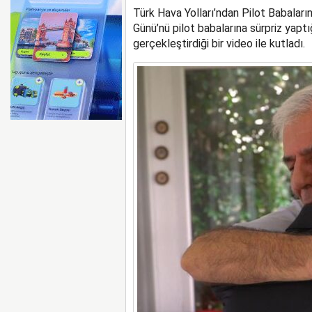
Türk Hava Yolları’ndan Pilot Babaların
ARIZALAN UÇAĞI OTOY
Günü’nü pilot babalarına sürpriz yaptı
gerçekleştirdiği bir video ile kutladı.