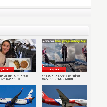
nyadan
Dünyadan
OP YILDIZI SİNGAPUR
97 YAŞINDA KANAT ÜZERİNDE
ES’A DAVA AÇTI
UÇARAK REKOR KIRDI