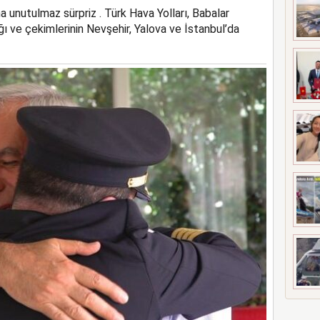
a unutulmaz sürpriz . Türk Hava Yolları, Babalar
OLA İNDİRDİ
ğı ve çekimlerinin Nevşehir, Yalova ve İstanbul’da