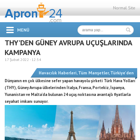
Normal Site
MENÜ
THY’DEN GÜNEY AVRUPA UÇUŞLARINDA
KAMPANYA
17 Şubat 2022 -
12:54
Havacılık Haberleri
,
Tüm Manşetler
,
Türkiye'den
Dünyanın en çok ülkesine sefer yapan havayolu şirketi Türk Hava Yolları
(THY), Güney Avrupa ülkelerinden İtalya, Fransa, Portekiz, İspanya,
Yunanistan ve Malta’da bulunan 24 uçuş noktasına avantajlı fiyatlarla
seyahat imkanı sunuyor.