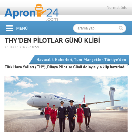
Normal Site
MENÜ
THY’DEN PİLOTLAR GÜNÜ KLİBİ
26 Nisan 2022 -
18:59
Havacılık Haberleri
,
Tüm Manşetler
,
Türkiye'den
Türk Hava Yolları (THY), Dünya Pilotlar Günü dolayısıyla klip hazırladı.