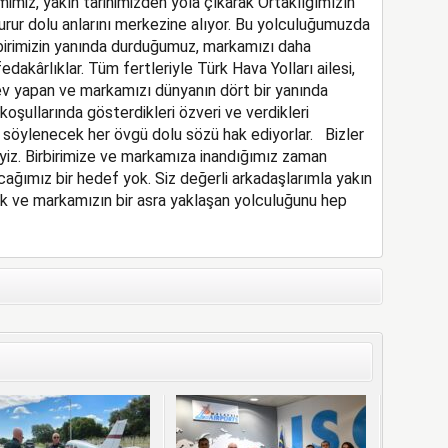
lmimiz, yakın tarihimizden yola çıkarak Ortaklığımızın
gurur dolu anlarını merkezine alıyor. Bu yolculuğumuzda
birimizin yanında durduğumuz, markamızı daha
dakârlıklar. Tüm fertleriyle Türk Hava Yolları ailesi,
ev yapan ve markamızı dünyanın dört bir yanında
oşullarında gösterdikleri özveri ve verdikleri
, söylenecek her övgü dolu sözü hak ediyorlar. Bizler
leyiz. Birbirimize ve markamıza inandığımız zaman
ğımız bir hedef yok. Siz değerli arkadaşlarımla yakın
ve markamızın bir asra yaklaşan yolculuğunu hep