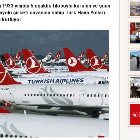
a 1933 yılında 5 uçaklık filosuyla kurulan ve şuan
YİMİ ZİRVESİ’NE EV
yolu şirketi unvanına sahip Türk Hava Yolları
 kutluyor.