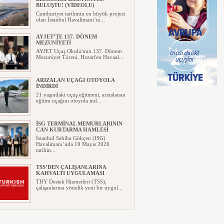
BULUŞTU! (VİDEOLU)
Cumhuriyet tarihinin en büyük projesi
olan İstanbul Havalimanı’nı...
AYJET’TE 137. DÖNEM
MEZUNİYETİ
AYJET Uçuş Okulu'nun 137. Dönem
Mezuniyet Töreni, Hezarfen Havaal...
ARIZALAN UÇAĞI OTOYOLA
İNDİRDİ
21 yaşındaki uçuş eğitmeni, arızalanan
eğitim uçağını otoyola ind...
İSG TERMİNAL MEMURLARININ
CAN KURTARMA HAMLESİ
İstanbul Sabiha Gökçen (ISG)
Havalimanı’nda 19 Mayıs 2026
tarihin...
TSS’DEN ÇALIŞANLARINA
KAHVALTI UYGULAMASI
THY Destek Hizmetleri (TSS),
çalışanlarına yönelik yeni bir uygul...
AJET’TEN YURT İÇİ
BİLETLERİNDE YÜZDE 30
İNDİRİM