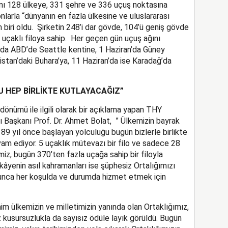
ını 128 ülkeye, 331 şehre ve 336 uçuş noktasına
nlarla “dünyanın en fazla ülkesine ve uluslararası
 biri oldu. Şirketin 248’i dar gövde, 104’ü geniş gövde
 uçaklı filoya sahip. Her geçen gün uçuş ağını
’da ABD’de Seattle kentine, 1 Haziran’da Güney
stan’daki Buhara’ya, 11 Haziran’da ise Karadağ’da
 HEP BİRLİKTE KUTLAYACAĞIZ”
 dönümü ile ilgili olarak bir açıklama yapan THY
ı Başkanı Prof. Dr. Ahmet Bolat, ” Ülkemizin bayrak
 89 yıl önce başlayan yolculuğu bugün bizlerle birlikte
m ediyor. 5 uçaklık mütevazı bir filo ve sadece 28
iz, bugün 370’ten fazla uçağa sahip bir filoyla
kâyenin asıl kahramanları ise şüphesiz Ortalığımızı
yunca her koşulda ve durumda hizmet etmek için
im ülkemizin ve milletimizin yanında olan Ortaklığımız,
 kusursuzlukla da sayısız ödüle layık görüldü. Bugün