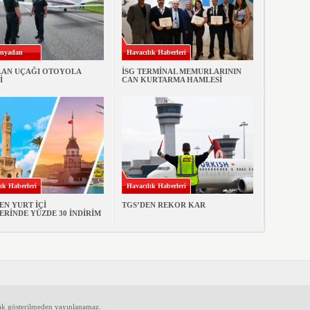
nyadan
Havacılık Haberleri
LAN UÇAĞI OTOYOLA
İSG TERMİNAL MEMURLARININ
İ
CAN KURTARMA HAMLESİ
ık Haberleri
Havacılık Haberleri
EN YURT İÇİ
TGS’DEN REKOR KAR
ERİNDE YÜZDE 30 İNDİRİM
ak gösterilmeden yayınlanamaz.