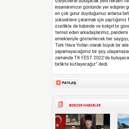
izleyicilerle buluşacak yeni reklam fi
insanlarımızın gönlünde yer edişinin 
en çok gurur duyduğumuz anlarsa bir
yükseklere çıkarmak için yaptığımız fe
özellikle de kabinde ve kokpitte gör
temsil eden arkadaşlarımız, pandemi k
emekleriyle gösterilecek her saygıyı
Türk Hava Yolları olarak büyük bir ai
yapamayacağımız bir şey, ulaşamayaca
zamanda TK FEST 2022’de buluşacak 
birlikte kutlayacağız” dedi.
BENZER HABERLER