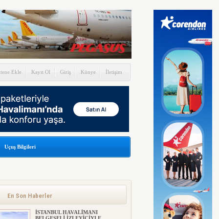
itene Ekle
Kayıt Ol
Giriş
Künye
İletişim
Uçuş Bilgileri
En Son Haberler
İSTANBUL HAVALİMANI
BELGESELİ İZLEYİCİYLE