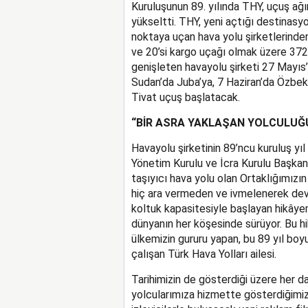
Kuruluşunun 89. yılında THY, uçuş ağ
yükseltti. THY, yeni açtığı destinasyo
noktaya uçan hava yolu şirketlerinden
ve 20’si kargo uçağı olmak üzere 372
genişleten havayolu şirketi 27 Mayıs
Sudan’da Juba’ya, 7 Haziran’da Özbeki
Tivat uçuş başlatacak.
“BİR ASRA YAKLAŞAN YOLCULUĞU
Havayolu şirketinin 89’ncu kuruluş yıl
Yönetim Kurulu ve İcra Kurulu Başkan
taşıyıcı hava yolu olan Ortaklığımızın
hiç ara vermeden ve ivmelenerek deva
koltuk kapasitesiyle başlayan hikâyem
dünyanın her köşesinde sürüyor. Bu hi
ülkemizin gururu yapan, bu 89 yıl bo
çalışan Türk Hava Yolları ailesi.
Tarihimizin de gösterdiği üzere her da
yolcularımıza hizmette gösterdiğimiz