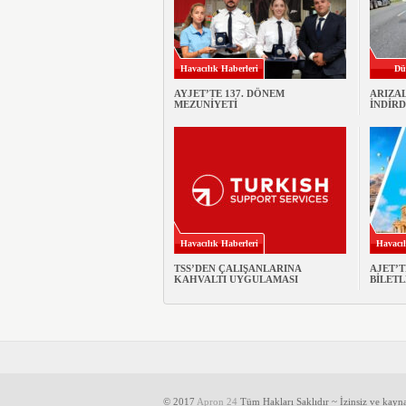
Havacılık Haberleri
Dü
AYJET’TE 137. DÖNEM
ARIZA
MEZUNİYETİ
İNDİRD
Havacılık Haberleri
Havacıl
TSS’DEN ÇALIŞANLARINA
AJET’T
KAHVALTI UYGULAMASI
BİLETL
© 2017
Apron 24
Tüm Hakları Saklıdır ~ İzinsiz ve kayn