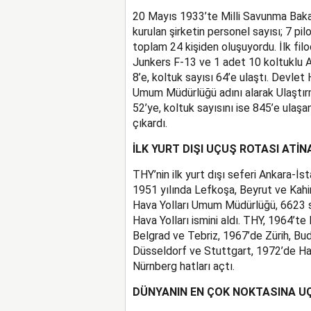
20 Mayıs 1933’te Milli Savunma Bakanl
kurulan şirketin personel sayısı; 7 pi
toplam 24 kişiden oluşuyordu. İlk filo
Junkers F-13 ve 1 adet 10 koltuklu A
8’e, koltuk sayısı 64’e ulaştı. Devlet
Umum Müdürlüğü adını alarak Ulaştırm
52’ye, koltuk sayısını ise 845’e ulaşan
çıkardı.
İLK YURT DIŞI UÇUŞ ROTASI ATİN
THY’nin ilk yurt dışı seferi Ankara-İs
1951 yılında Lefkoşa, Beyrut ve Kahir
Hava Yolları Umum Müdürlüğü, 6623 sa
Hava Yolları ismini aldı. THY, 1964’t
Belgrad ve Tebriz, 1967’de Zürih, B
Düsseldorf ve Stuttgart, 1972’de H
Nürnberg hatları açtı.
DÜNYANIN EN ÇOK NOKTASINA U