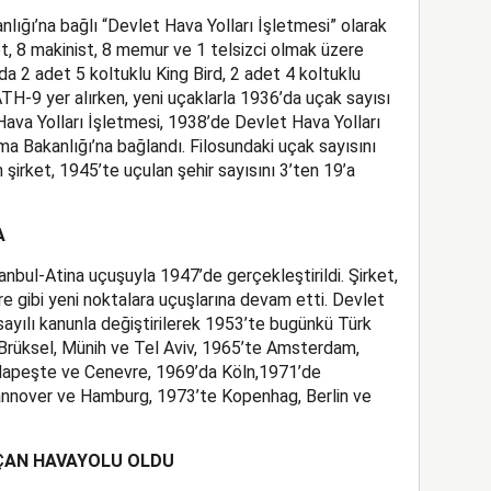
ığı’na bağlı “Devlet Hava Yolları İşletmesi” olarak
lot, 8 makinist, 8 memur ve 1 telsizci olmak üzere
da 2 adet 5 koltuklu King Bird, 2 adet 4 koltuklu
TH-9 yer alırken, yeni uçaklarla 1936’da uçak sayısı
 Hava Yolları İşletmesi, 1938’de Devlet Hava Yolları
a Bakanlığı’na bağlandı. Filosundaki uçak sayısını
 şirket, 1945’te uçulan şehir sayısını 3’ten 19’a
A
tanbul-Atina uçuşuyla 1947’de gerçekleştirildi. Şirket,
e gibi yeni noktalara uçuşlarına devam etti. Devlet
yılı kanunla değiştirilerek 1953’te bugünkü Türk
e Brüksel, Münih ve Tel Aviv, 1965’te Amsterdam,
udapeşte ve Cenevre, 1969’da Köln,1971’de
annover ve Hamburg, 1973’te Kopenhag, Berlin ve
ÇAN HAVAYOLU OLDU