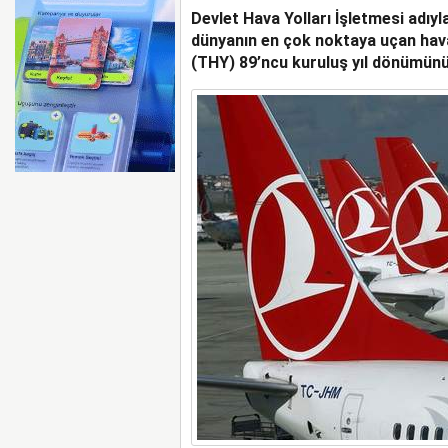
Devlet Hava Yolları İşletmesi adıyl
İGA, HAVALİMANI DENE
SAHİPLİĞİ YAPACAK
dünyanın en çok noktaya uçan hava
(THY) 89’ncu kuruluş yıl dönümünü