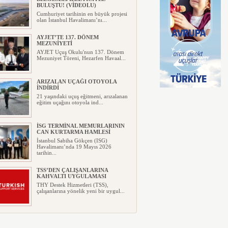
BULUŞTU! (VİDEOLU)
Cumhuriyet tarihinin en büyük projesi
olan İstanbul Havalimanı’nı...
AYJET’TE 137. DÖNEM
MEZUNİYETİ
AYJET Uçuş Okulu'nun 137. Dönem
Mezuniyet Töreni, Hezarfen Havaal...
ARIZALAN UÇAĞI OTOYOLA
İNDİRDİ
21 yaşındaki uçuş eğitmeni, arızalanan
eğitim uçağını otoyola ind...
İSG TERMİNAL MEMURLARININ
CAN KURTARMA HAMLESİ
İstanbul Sabiha Gökçen (ISG)
Havalimanı’nda 19 Mayıs 2026
tarihin...
TSS’DEN ÇALIŞANLARINA
KAHVALTI UYGULAMASI
THY Destek Hizmetleri (TSS),
çalışanlarına yönelik yeni bir uygul...
AJET’TEN YURT İÇİ
BİLETLERİNDE YÜZDE 30
İNDİRİM