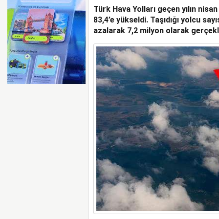
Türk Hava Yolları geçen yılın nisan
İGA, HAVALİMANI DENE
SAHİPLİĞİ YAPACAK
83,4’e yükseldi. Taşıdığı yolcu say
azalarak 7,2 milyon olarak gerçekl