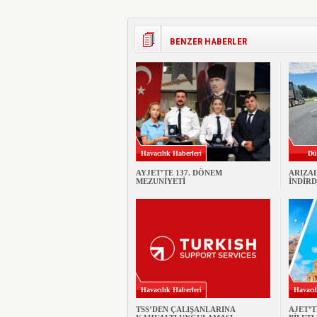
BENZER HABERLER
Havacılık Haberleri
Dü
AYJET’TE 137. DÖNEM
ARIZA
MEZUNİYETİ
İNDİRD
Havacılık Haberleri
Havacıl
TSS’DEN ÇALIŞANLARINA
AJET’T