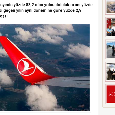
 ayında yüzde 83,2 olan yolcu doluluk oranı yüzde
YİMİ ZİRVESİ’NE EV
ısı geçen yılın aynı dönemine göre yüzde 2,9
eşti.