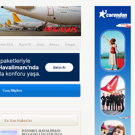
itene Ekle
Kayıt Ol
Giriş
Künye
İletişim
Uçuş Bilgileri
En Son Haberler
İSTANBUL HAVALİMANI
BELGESELİ İZLEYİCİYLE