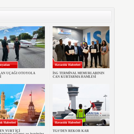
nyadan
Havacılık Haberleri
LAN UÇAĞI OTOYOLA
İSG TERMİNAL MEMURLARININ
İ
CAN KURTARMA HAMLESİ
ık Haberleri
Havacılık Haberleri
EN YURT İÇİ
TGS’DEN REKOR KAR