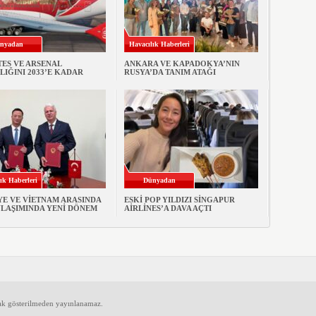
nyadan
Havacılık Haberleri
ES VE ARSENAL
ANKARA VE KAPADOKYA’NIN
IĞINI 2033’E KADAR
RUSYA’DA TANIM ATAĞI
ık Haberleri
Dünyadan
YE VE VİETNAM ARASINDA
ESKİ POP YILDIZI SİNGAPUR
ULAŞIMINDA YENİ DÖNEM
AİRLİNES’A DAVA AÇTI
ak gösterilmeden yayınlanamaz.