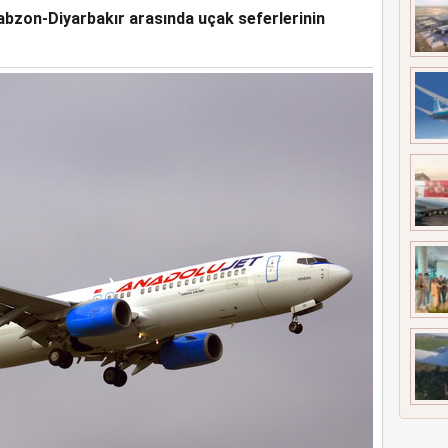
abzon-Diyarbakır arasında uçak seferlerinin
YGULADIĞI YAPTIRIMI