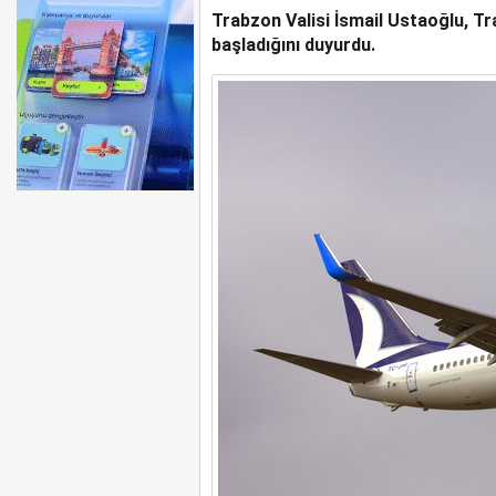
Trabzon Valisi İsmail Ustaoğlu, Tr
ABD FLY BAGHDAD’A U
KALDIRDI
başladığını duyurdu.