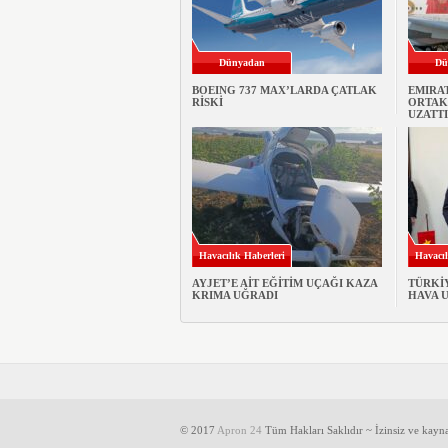
Dünyadan
Dü
BOEING 737 MAX’LARDA ÇATLAK
EMIRAT
RİSKİ
ORTAKL
UZATTI
Havacılık Haberleri
Havacıl
AYJET’E AİT EĞİTİM UÇAĞI KAZA
TÜRKİ
KRIMA UĞRADI
HAVA 
© 2017
Apron 24
Tüm Hakları Saklıdır ~ İzinsiz ve kayn