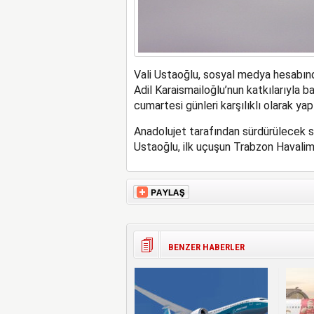
Vali Ustaoğlu, sosyal medya hesabınd
Adil Karaismailoğlu’nun katkılarıyla b
cumartesi günleri karşılıklı olarak yap
Anadolujet tarafından sürdürülecek se
Ustaoğlu, ilk uçuşun Trabzon Havaliman
BENZER HABERLER