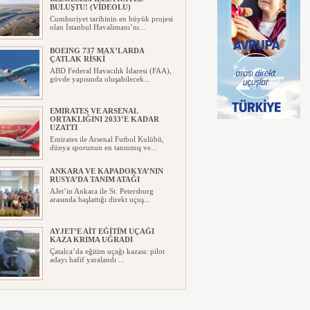
BULUŞTU! (VİDEOLU)
Cumhuriyet tarihinin en büyük projesi
olan İstanbul Havalimanı’nı...
BOEING 737 MAX’LARDA
ÇATLAK RİSKİ
ABD Federal Havacılık İdaresi (FAA),
gövde yapısında oluşabilecek...
EMIRATES VE ARSENAL
ORTAKLIĞINI 2033’E KADAR
UZATTI
Emirates ile Arsenal Futbol Kulübü,
dünya sporunun en tanınmış ve...
ANKARA VE KAPADOKYA’NIN
RUSYA’DA TANIM ATAĞI
AJet’in Ankara ile St. Petersburg
arasında başlattığı direkt uçuş...
AYJET’E AİT EĞİTİM UÇAĞI
KAZA KRIMA UĞRADI
Çatalca’da eğitim uçağı kazası: pilot
adayı hafif yaralandı ...
TÜRKİYE VE VİETNAM ARASINDA
HAVA ULAŞIMINDA YENİ DÖNEM