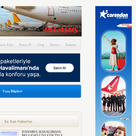
itene Ekle
Kayıt Ol
Giriş
Künye
İletişim
Uçuş Bilgileri
En Son Haberler
İSTANBUL HAVALİMANI
BELGESELİ İZLEYİCİYLE