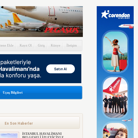
itene Ekle
Kayıt Ol
Giriş
Künye
İletişim
Uçuş Bilgileri
En Son Haberler
İSTANBUL HAVALİMANI
BELGESELİ İZLEYİCİYLE