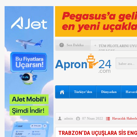
Son Dakika
TÜM PİLOTLARINI UY
SOKACAK
UÇAĞIN TAVANINDAN 
MÜDAHALE
MURAT ŞEKER, 6 AYLI
DEĞERLENDİRDİ
SUNEXPRESS’TEN GÜN
IBERYA HAVAYOLLARI 
Türkiye’den
Dünyadan
Havacıl
ÖZEL UÇUŞ DÜZENLİY
TEKSAS’TA ÖZEL UÇAK
BOEING 737 MAX’LARD
admin
07 Nisan 2022
Havacılık Haberle
EMIRATES VE ARSENAL 
KADAR UZATTI
TRABZON’DA UÇUŞLARA SİS ENG
ANKARA VE KAPADOKY
ATAĞI