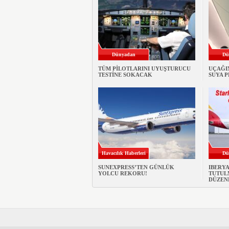
Dünyadan
Dü
TÜM PİLOTLARINI UYUŞTURUCU
UÇAĞI
TESTİNE SOKACAK
SUYA 
Havacılık Haberleri
Dü
SUNEXPRESS’TEN GÜNLÜK
IBERY
YOLCU REKORU!
TUTULM
DÜZEN