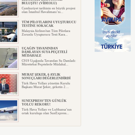
BULUŞTU! (VİDEOLU)
Cumhuriyet tarihinin en büyük projesi
olan İstanbul Havalimanı’nı...
TÜM PİLOTLARINI UYUŞTURUCU
TESTİNE SOKACAK
Malaysia Airlines'tan Tüm Pilotlara
Zorunlu Uyuşturucu Testi Kara...
UÇAĞIN TAVANINDAN
DAMLAYAN SUYA PEÇETELİ
MÜDAHALE
C919 Uçağında Tavandan Su Damladı:
Mürettebat Peçetelerle Müdahal...
MURAT ŞEKER, 6 AYLIK
SONUÇLARI DEĞERLENDİRDİ
Türk Hava Yolları yönetim Kurulu
Başkanı Murat Şeker, şirketin 2....
SUNEXPRESS’TEN GÜNLÜK
YOLCU REKORU!
Türk Hava Yolları ve Lufthansa’nın
ortak kuruluşu olan SunExpress...
IBERYA HAVAYOLLARI GÜNEŞ
TUTULMASI İÇİN ÖZEL UÇUŞ
DÜZENLİYOR