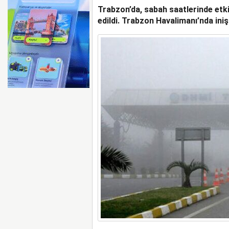
Trabzon’da, sabah saatlerinde etkil
AYJET’E AİT EĞİTİM 
edildi. Trabzon Havalimanı’nda iniş