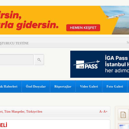
S
UŞTURUCU TESTİNE
DAMLAYAN SUYA PEÇETELİ
K SONUÇLARI
LÜK YOLCU REKORU!
GÜNEŞ TUTULMASI İÇİN
ık Haberleri
Özel Dosyalar
Röportajlar
Video Galeri
Foto Galeri
OR
 DÜŞTÜ
A ÇATLAK RİSKİ
ri
,
Tüm Manşetler
,
Türkiye'den
A-
A+
ORTAKLIĞINI 2033’E
ELİ
A’NIN RUSYA’DA TANIM