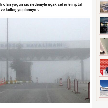
i olan yoğun sis nedeniyle uçak seferleri iptal
UÇAĞI KAZA KRIMA UĞRADI
 ve kalkış yapılamıyor.