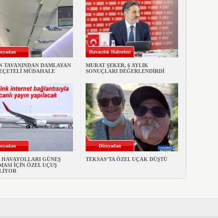
nyadan
Havacılık Haberleri
N TAVANINDAN DAMLAYAN
MURAT ŞEKER, 6 AYLIK
PEÇETELİ MÜDAHALE
SONUÇLARI DEĞERLENDİRDİ
nyadan
Dünyadan
A HAVAYOLLARI GÜNEŞ
TEKSAS’TA ÖZEL UÇAK DÜŞTÜ
ASI İÇİN ÖZEL UÇUŞ
LİYOR