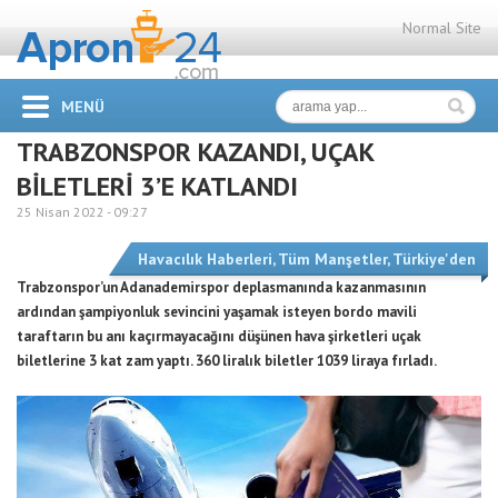
Normal Site
MENÜ
TRABZONSPOR KAZANDI, UÇAK
BİLETLERİ 3’E KATLANDI
25 Nisan 2022 -
09:27
Havacılık Haberleri
,
Tüm Manşetler
,
Türkiye'den
Trabzonspor’un Adanademirspor deplasmanında kazanmasının
ardından şampiyonluk sevincini yaşamak isteyen bordo mavili
taraftarın bu anı kaçırmayacağını düşünen hava şirketleri uçak
biletlerine 3 kat zam yaptı. 360 liralık biletler 1039 liraya fırladı.