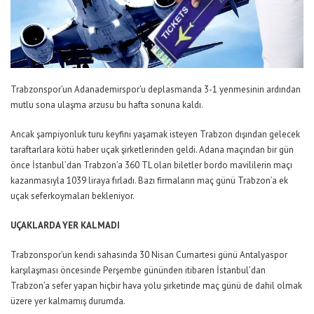
Trabzonspor’un Adanademirspor’u deplasmanda 3-1 yenmesinin ardından
mutlu sona ulaşma arzusu bu hafta sonuna kaldı.
Ancak şampiyonluk turu keyfini yaşamak isteyen Trabzon dışından gelecek
taraftarlara kötü haber uçak şirketlerinden geldi. Adana maçından bir gün
önce İstanbul’dan Trabzon’a 360 TL olan biletler bordo mavililerin maçı
kazanmasıyla 1039 liraya fırladı. Bazı firmaların maç günü Trabzon’a ek
uçak seferkoymaları bekleniyor.
UÇAKLARDA YER KALMADI
Trabzonspor’un kendi sahasında 30 Nisan Cumartesi günü Antalyaspor
karşılaşması öncesinde Perşembe gününden itibaren İstanbul’dan
Trabzon’a sefer yapan hiçbir hava yolu şirketinde maç günü de dahil olmak
üzere yer kalmamış durumda.