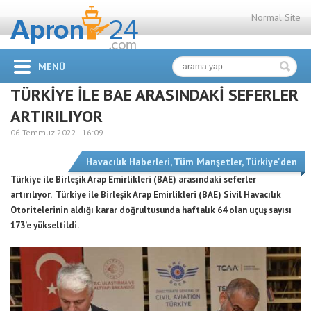
Normal Site
MENÜ
TÜRKİYE İLE BAE ARASINDAKİ SEFERLER
ARTIRILIYOR
06 Temmuz 2022 -
16:09
Havacılık Haberleri
,
Tüm Manşetler
,
Türkiye'den
Türkiye ile Birleşik Arap Emirlikleri (BAE) arasındaki seferler
artırılıyor. Türkiye ile Birleşik Arap Emirlikleri (BAE) Sivil Havacılık
Otoritelerinin aldığı karar doğrultusunda haftalık 64 olan uçuş sayısı
173’e yükseltildi.