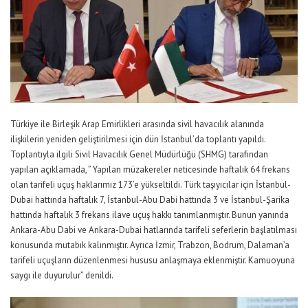
Türkiye ile Birleşik Arap Emirlikleri arasında sivil havacılık alanında
ilişkilerin yeniden geliştirilmesi için dün İstanbul’da toplantı yapıldı.
Toplantıyla ilgili Sivil Havacılık Genel Müdürlüğü (SHMG) tarafından
yapılan açıklamada, ” Yapılan müzakereler neticesinde haftalık 64 frekans
olan tarifeli uçuş haklarımız 173’e yükseltildi. Türk taşıyıcılar için İstanbul-
Dubai hattında haftalık 7, İstanbul-Abu Dabi hattında 3 ve İstanbul-Şarika
hattında haftalık 3 frekans ilave uçuş hakkı tanımlanmıştır. Bunun yanında
Ankara-Abu Dabi ve Ankara-Dubai hatlarında tarifeli seferlerin başlatılması
konusunda mutabık kalınmıştır. Ayrıca İzmir, Trabzon, Bodrum, Dalaman’a
tarifeli uçuşların düzenlenmesi hususu anlaşmaya eklenmiştir. Kamuoyuna
saygı ile duyurulur” denildi.