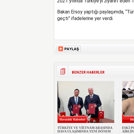
2021 yılında Türkiye’yi ziyaret eden T
Bakan Ersoy yaptığı paylaşımda, “Türk
geçti” ifadelerine yer verdi.
BENZER HABERLER
Havacılık Haberleri
Dü
TÜRKİYE VE VİETNAM ARASINDA
ESKİ P
HAVA ULAŞIMINDA YENİ DÖNEM
AİRLİN