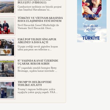
BULUŞTU! (VİDEOLU)
Cumhuriyet tarihinin en büyük projesi
olan İstanbul Havalimanı’nı...
TÜRKİYE VE VİETNAM ARASINDA
HAVA ULAŞIMINDA YENİ DÖNEM
Sivil Havacılık Genel Müdürlüğü ile
Vietnam Sivil Havacılık Otori...
ESKİ POP YILDIZI SİNGAPUR
AİRLİNES’A DAVA AÇTI
Uçuşta yediği tavuk şişinden kopan
tahta parçanın ses tellerine z...
97 YAŞINDA KANAT ÜZERİNDE
UÇARAK REKOR KIRDI
97 yaşındaki emekli hemşire Betty
Bromage, uçakta kanat üzerinde ...
TRUMP’IN HELİKOPTERİ
TEHLİKE ATLATTI
Trump’ı taşıyan helikopter yolcu
uçağıyla yakın geçiş yaşadı: FAA...
YILIN İLK ALTI AYINDA 5 MİLYAR
301 MİLYON TL ZARAR AÇIKLADI