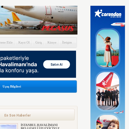
itene Ekle
Kayıt Ol
Giriş
Künye
İletişim
Uçuş Bilgileri
En Son Haberler
İSTANBUL HAVALİMANI
BELGESELİ İZLEYİCİYLE