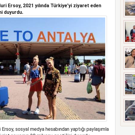
i Ersoy, 2021 yılında Türkiye’yi ziyaret eden
OLA İNDİRDİ
ni duyurdu.
 Ersoy, sosyal medya hesabından yaptığı paylaşımla