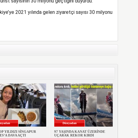
urist sayısının 30 milyonu geçtiğini duyurdu.
iye’ye 2021 yılında gelen ziyaretçi sayısı 30 milyonu
nyadan
Dünyadan
OP YILDIZI SİNGAPUR
97 YAŞINDA KANAT ÜZERİNDE
ES’A DAVA AÇTI
UÇARAK REKOR KIRDI