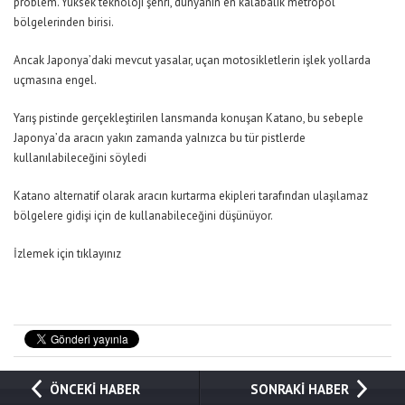
problem. Yüksek teknoloji şehri, dünyanın en kalabalık metropol
bölgelerinden birisi.
Ancak Japonya’daki mevcut yasalar, uçan motosikletlerin işlek yollarda
uçmasına engel.
Yarış pistinde gerçekleştirilen lansmanda konuşan Katano, bu sebeple
Japonya’da aracın yakın zamanda yalnızca bu tür pistlerde
kullanılabileceğini söyledi
Katano alternatif olarak aracın kurtarma ekipleri tarafından ulaşılamaz
bölgelere gidişi için de kullanabileceğini düşünüyor.
İzlemek için tıklayınız
ÖNCEKİ HABER
SONRAKİ HABER