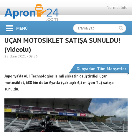
Normal Site
MENÜ
UÇAN MOTOSİKLET SATIŞA SUNULDU!
(videolu)
28 Ekim 2021 -
09:56
Dünyadan
,
Tüm Manşetler
Japonya’da ALI Technologies isimli şirketin geliştirdiği uçan
motosiklet, 680 bin dolar fiyatla (yaklaşık 6,5 milyon TL) satışa
sunuldu.