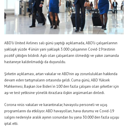
ABD’li United Airlines salı günü yaptığı açıklamada, ABD’li çalışanlarının
yaklaşık yüzde 4’ünün yani yaklaşık 3.000 çalışanının Covid-19 testinin
pozitif çıktığını bildirdi. Aşılı olan çalışanların ölmediği ve yakın zamanda
hastaneye kaldırılmadığı da duyuruldu.
Şirketin açıklaması, artan vakalar ve ABD’nin aşı zorunlulukları hakkında
devam eden tartışmaların ortasında geldi. Cuma günü, ABD Yüksek
Mahkemesi, Başkan Joe Biden’in 100’den fazla çalışanı olan şirketler için
aşı ve test yetkisine yönelik itirazlara ilişkin argümanları dinledi.
Corona virüs vakaları ve karantinalar, havayolu personeli ve uçuş
programlarını da etkiliyor. ABD havayolları, hava durumu ve Covid-19
salgını nedeniyle aralık ayının sonundan bu yana 30.000’den fazla uçuşu
iptal etti.