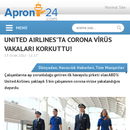
Normal Site
MENÜ
UNITED AIRLINES’TA CORONA VİRÜS
VAKALARI KORKUTTU!
13 Ocak 2022 -
11:17
Dünyadan
,
Havacılık Haberleri
,
Tüm Manşetler
Çalışanlarına aşı zorunluluğu getiren ilk havayolu şirketi olan ABD’li
United Airlines, yaklaşık 3 bin çalışanının corona virüse yakalandığını
duyurdu.