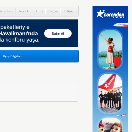
itene Ekle
Kayıt Ol
Giriş
Künye
İletişim
Uçuş Bilgileri