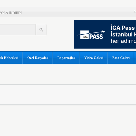
 MEZUNİYETİ
S
OLA İNDİRDİ
LARININ CAN KURTARMA
INA KAHVALTI UYGULAMASI
LETLERİNDE YÜZDE 30
ık Haberleri
Özel Dosyalar
Röportajlar
Video Galeri
Foto Galeri
18,8 MİLYAR LİRA
 BİR İLK
EN ANLAR! İKİ UÇAK
U
YİMİ ZİRVESİ’NE EV