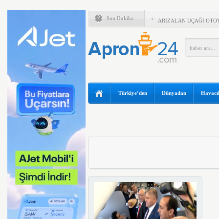
AYJET’TE 137. DÖNEM
Son Dakika
ARIZALAN UÇAĞI OTOY
İSG TERMİNAL MEMUR
HAMLESİ
TSS’DEN ÇALIŞANLAR
AJET’TEN YURT İÇİ Bİ
İNDİRİM
TGS’DEN REKOR KAR
Türkiye’den
Dünyadan
Havacıl
THY’NİN 6 AYLIK KARI 
HAVA KUVVETLERİ’NDE
HANEDA’DA NEFES KES
HAVADA ÇARPIŞIYORD
İGA, HAVALİMANI DENE
SAHİPLİĞİ YAPACAK