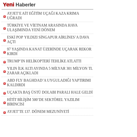
Yeni
Haberler
AYJET’E AİT EĞİTİM UÇAĞI KAZA KRIMA
UĞRADI
TÜRKİYE VE VİETNAM ARASINDA HAVA
ULAŞIMINDA YENİ DÖNEM
ESKİ POP YILDIZI SİNGAPUR AİRLİNES’A DAVA
AÇTI
97 YAŞINDA KANAT ÜZERİNDE UÇARAK REKOR
KIRDI
TRUMP’IN HELİKOPTERİ TEHLİKE ATLATTI
YILIN İLK ALTI AYINDA 5 MİLYAR 301 MİLYON TL
ZARAR AÇIKLADI
ABD FLY BAGHDAD’A UYGULADIĞI YAPTIRIMI
KALDIRDI
UÇAKTA BAŞ ÜSTÜ DOLABI PARALI HALE GELDİ
HİTİT BİLİŞİM 500’DE SEKTÖREL YAZILIM
BİRİNCİSİ
AYJET’TE 137. DÖNEM MEZUNİYETİ