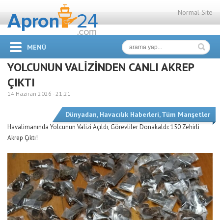
Normal Site
MENÜ
YOLCUNUN VALİZİNDEN CANLI AKREP
ÇIKTI
14 Haziran 2026 -
21:21
Dünyadan
,
Havacılık Haberleri
,
Tüm Manşetler
Havalimanında Yolcunun Valizi Açıldı, Görevliler Donakaldı: 150 Zehirli
Akrep Çıktı!