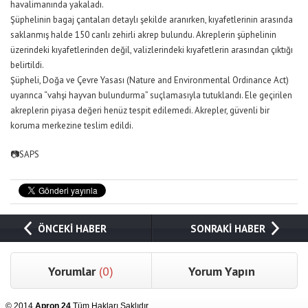
havalimanında yakaladı.
Şüphelinin bagaj çantaları detaylı şekilde aranırken, kıyafetlerinin arasında
saklanmış halde 150 canlı zehirli akrep bulundu. Akreplerin şüphelinin
üzerindeki kıyafetlerinden değil, valizlerindeki kıyafetlerin arasından çıktığı
belirtildi.
Şüpheli, Doğa ve Çevre Yasası (Nature and Environmental Ordinance Act)
uyarınca “vahşi hayvan bulundurma” suçlamasıyla tutuklandı. Ele geçirilen
akreplerin piyasa değeri henüz tespit edilemedi. Akrepler, güvenli bir
koruma merkezine teslim edildi.
📷SAPS
ÖNCEKİ HABER
SONRAKİ HABER
Yorumlar
(0)
Yorum Yapın
© 2014
Apron 24
Tüm Hakları Saklıdır.