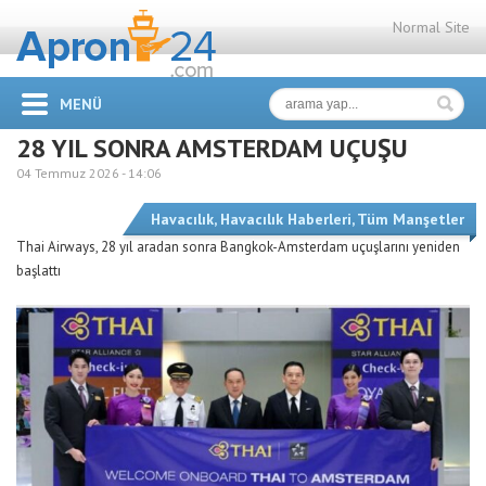
Normal Site
MENÜ
28 YIL SONRA AMSTERDAM UÇUŞU
04 Temmuz 2026 -
14:06
Havacılık
,
Havacılık Haberleri
,
Tüm Manşetler
Thai Airways, 28 yıl aradan sonra Bangkok-Amsterdam uçuşlarını yeniden
başlattı