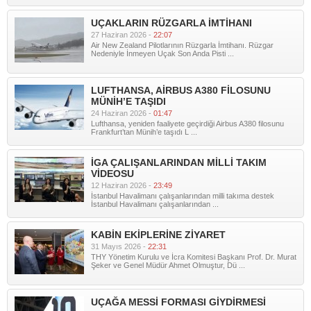
UÇAKLARIN RÜZGARLA İMTİHANI
27 Haziran 2026 -
22:07
Air New Zealand Pilotlarının Rüzgarla İmtihanı. Rüzgar
Nedeniyle İnmeyen Uçak Son Anda Pisti ...
LUFTHANSA, AİRBUS A380 FİLOSUNU
MÜNİH’E TAŞIDI
24 Haziran 2026 -
01:47
Lufthansa, yeniden faaliyete geçirdiği Airbus A380 filosunu
Frankfurt’tan Münih’e taşıdı L ...
İGA ÇALIŞANLARINDAN MİLLİ TAKIM
VİDEOSU
12 Haziran 2026 -
23:49
İstanbul Havalimanı çalışanlarından milli takıma destek
İstanbul Havalimanı çalışanlarından ...
KABİN EKİPLERİNE ZİYARET
31 Mayıs 2026 -
22:31
THY Yönetim Kurulu ve İcra Komitesi Başkanı Prof. Dr. Murat
Şeker ve Genel Müdür Ahmet Olmuştur, Dü ...
UÇAĞA MESSİ FORMASI GİYDİRMESİ