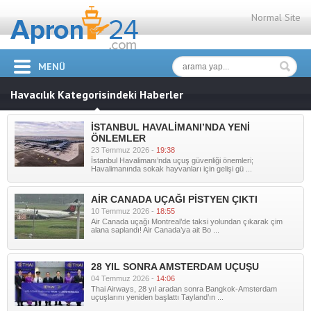
Normal Site
MENÜ
Havacılık Kategorisindeki Haberler
İSTANBUL HAVALİMANI’NDA YENİ
ÖNLEMLER
23 Temmuz 2026 -
19:38
İstanbul Havalimanı’nda uçuş güvenliği önemleri;
Havalimanında sokak hayvanları için gelişi gü ...
AİR CANADA UÇAĞI PİSTYEN ÇIKTI
10 Temmuz 2026 -
18:55
Air Canada uçağı Montreal’de taksi yolundan çıkarak çim
alana saplandı! Air Canada’ya ait Bo ...
28 YIL SONRA AMSTERDAM UÇUŞU
04 Temmuz 2026 -
14:06
Thai Airways, 28 yıl aradan sonra Bangkok-Amsterdam
uçuşlarını yeniden başlattı Tayland’ın ...