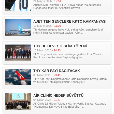
24 Mayıs 2026 -
12:51
Arjantin Milli Takımı’nı FIFA Dünya Kupası'na götürecek
Uçağa özel tasarım. Arjantin’in bayrak ...
AJET’TEN GENÇLERE KKTC KAMPANYASI
12 Mayıs 2026 -
11:26
Türkiye’nin en genç hava yolu şirketi AJet, gençlere özel
indirimli bilet kampanyası başlattı. AJet ...
THY’DE DEVİR TESLİM TÖRENİ
13 Nisan 2026 -
14:23
THY üst yönetimde devir teslim gerçekleşti THY Yönetim
Kurulu ve İcra Komitesi Başkanlığı göre ...
THY KAR PAYI DAĞITACAK
09 Nisan 2026 -
23:41
THY Kar Payı Dağıtmayacak: Orta Doğu’daki Savaş Ortamı
ve Sürecin Getirdiği Belirsizlik Nedeniyle N ...
AİR CLİNİC HEDEF BÜYÜTTÜ
04 Nisan 2026 -
01:27
Air Clinic 12 Milyon Yolcuya Hizmet Verdi. Başkan Kazancı:
“Hizmetimizi Dünyaya İhraç Edeceğiz” ...