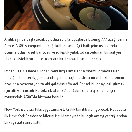
Aralık ayında başlayacak üç odalı suit ile uçuşlarda Boeing 777 uçağı yerine
Airbus A380 superjumbo uçağı kullanılacak. Çift katlı jetin üst katında
oturma odası, özel banyosu ve iki kişilik yatak odası bulunan bir suit yer
alacak. Üstelik bu suitte uçanlara bir de uşak hizmet edecek.
Etihad CEO’su James Hogan, yeni uygulamalarına önemli oranda talep
geldiğini belirterek, çok olumlu geri dönüşler aldıklarını ve beklentilerinin
ötesinde rezervasyon talebi geldiğini söyledi. Etihad, bu odayı geliştirmek
için altı yıl harcadı. Bu oda ilk olarak Abu Dabi-Londra gibi denizaşırı
rotasındaki A380’de hizmete konuldu.
New York ise ultra lüks uygulamayı 1 Aralık’tan itibaren görecek. Havayolu
ilk New York Residence biletini ise, Mart ayında bu açıklamayı yaptığı andan
birkaç saat sonra sattı.