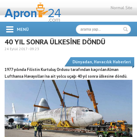
Normal Site
MENÜ
40 YIL SONRA ÜLKESİNE DÖNDÜ
24 Eylül 2017 -
09:23
Dünyadan
,
Havacılık Haberleri
1977 yılında Filistin Kurtuluş Ordusu tarafından kaçırılan Alman
Lufthansa Havayolları’na ait yolcu uçağı 40 yıl sonra ülkesine döndü.