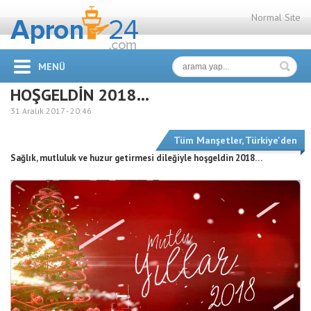
Normal Site
MENÜ
HOŞGELDİN 2018…
31 Aralık 2017 -
20:46
Tüm Manşetler
,
Türkiye'den
Sağlık, mutluluk ve huzur getirmesi dileğiyle hoşgeldin 2018…