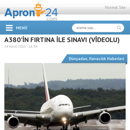
Normal Site
MENÜ
A380’İN FIRTINA İLE SINAVI (VİDEOLU)
24 Eylül 2015 -
16:34
Dünyadan
,
Havacılık Haberleri