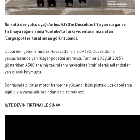
İki katlı dev yolcu uçağı Airbus A380’in Düsseldorf’ta yan rüzgar ve
fırtınaya rağmen inişi Youtube’ta farkı videolara imza atan
‘Cargospotter’ tarafından görüntülendi.
Dubai’den gelen Emirates Havayolları’na ait A380, Düsseldorf’a
yaklaşmasında yan rüzgar şiddetini artırmıştı. Tarihler 19 Eylül 2015’i
gösterirken A380 ana iniş takımlarını havacılıkta ‘crab’ olarak adlandırılan
yan olarak koymuştu.
Sonrasında pilotlar motor frenlerine yüklendi. Islak pistteki uçak, tonlarca
ağırlığıyla yavaşladı. Ardından da pisti terk etti.
İŞTE DEVİN FIRTINA İLE SINAVI