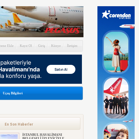
itene Ekle
Kayıt Ol
Giriş
Künye
İletişim
Uçuş Bilgileri
En Son Haberler
İSTANBUL HAVALİMANI
BELGESELİ İZLEYİCİYLE