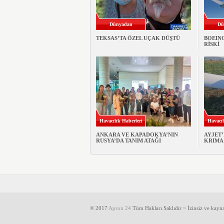
Dünyadan
Dü
TEKSAS’TA ÖZEL UÇAK DÜŞTÜ
BOEIN
RİSKİ
Havacılık Haberleri
Havacıl
ANKARA VE KAPADOKYA’NIN
AYJET’
RUSYA’DA TANIM ATAĞI
KRIMA
© 2017
Apron 24
Tüm Hakları Saklıdır ~ İzinsiz ve kayn