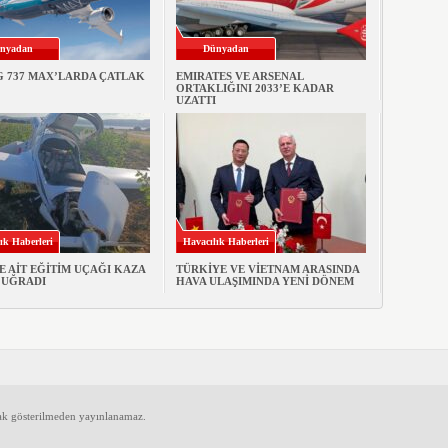
nyadan
Dünyadan
G 737 MAX’LARDA ÇATLAK
EMIRATES VE ARSENAL
ORTAKLIĞINI 2033’E KADAR
UZATTI
ık Haberleri
Havacılık Haberleri
E AİT EĞİTİM UÇAĞI KAZA
TÜRKİYE VE VİETNAM ARASINDA
 UĞRADI
HAVA ULAŞIMINDA YENİ DÖNEM
ak gösterilmeden yayınlanamaz.