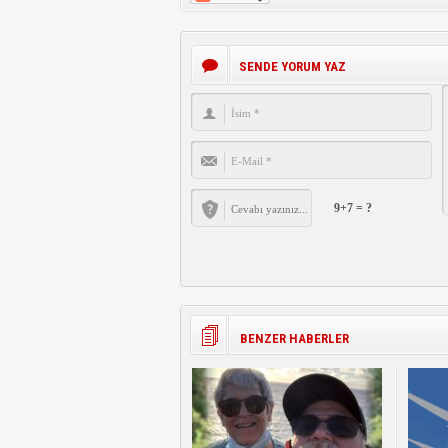
SENDE YORUM YAZ
9+7 = ?
BENZER HABERLER