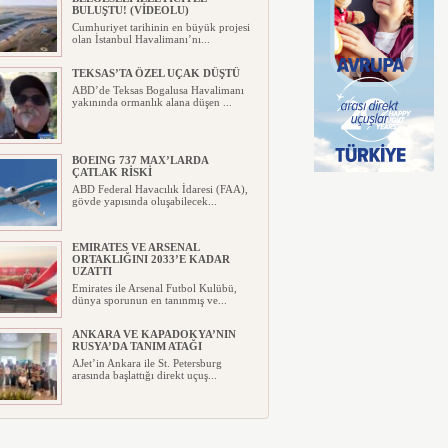
BULUŞTU! (VİDEOLU)
Cumhuriyet tarihinin en büyük projesi
olan İstanbul Havalimanı’nı...
TEKSAS’TA ÖZEL UÇAK DÜŞTÜ
ABD’de Teksas Bogalusa Havalimanı
yakınında ormanlık alana düşen ...
BOEING 737 MAX’LARDA
ÇATLAK RİSKİ
ABD Federal Havacılık İdaresi (FAA),
gövde yapısında oluşabilecek...
EMIRATES VE ARSENAL
ORTAKLIĞINI 2033’E KADAR
UZATTI
Emirates ile Arsenal Futbol Kulübü,
dünya sporunun en tanınmış ve...
ANKARA VE KAPADOKYA’NIN
RUSYA’DA TANIM ATAĞI
AJet’in Ankara ile St. Petersburg
arasında başlattığı direkt uçuş...
AYJET’E AİT EĞİTİM UÇAĞI
KAZA KRIMA UĞRADI