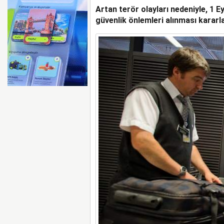
Artan terör olayları nedeniyle, 1 Ey
YILIN İLK ALTI AYIND
ZARAR AÇIKLADI
güvenlik önlemleri alınması kararlaş