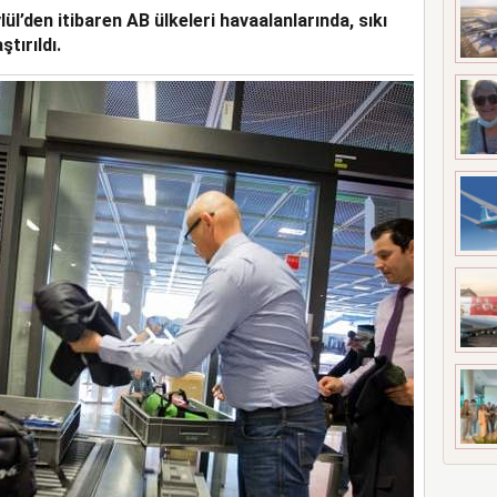
lül’den itibaren AB ülkeleri havaalanlarında, sıkı
A 5 MİLYAR 301 MİLYON TL
tırıldı.