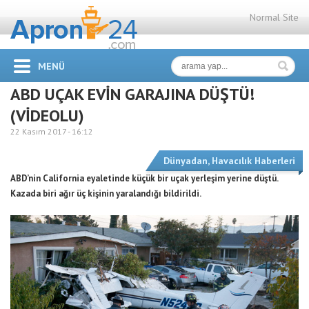
Normal Site
MENÜ
ABD UÇAK EVİN GARAJINA DÜŞTÜ!
(VİDEOLU)
22 Kasım 2017 -
16:12
Dünyadan
,
Havacılık Haberleri
ABD’nin California eyaletinde küçük bir uçak yerleşim yerine düştü.
Kazada biri ağır üç kişinin yaralandığı bildirildi.