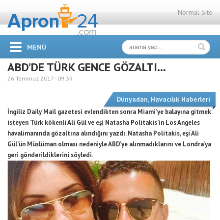
Normal Site
MENÜ
ABD’DE TÜRK GENCE GÖZALTI…
26 Temmuz 2017 -
09:39
Dünyadan
,
Havacılık Haberleri
İngiliz Daily Mail gazetesi evlendikten sonra Miami’ye balayına gitmek
isteyen Türk kökenli Ali Gül ve eşi Natasha Politakis’in Los Angeles
havalimanında gözaltına alındığını yazdı. Natasha Politakis, eşi Ali
Gül’ün Müslüman olması nedeniyle ABD’ye alınmadıklarını ve Londra’ya
geri gönderildiklerini söyledi.