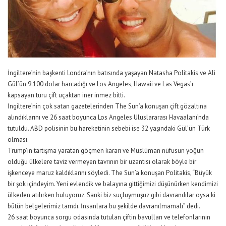
İngiltere’nin başkenti Londra’nın batısında yaşayan Natasha Politakis ve Ali
Gül’ün 9.100 dolar harcadığı ve Los Angeles, Hawaii ve Las Vegas’ı
kapsayan turu çift uçaktan iner inmez bitti.
İngiltere’nin çok satan gazetelerinden The Sun’a konuşan çift gözaltına
alındıklarını ve 26 saat boyunca Los Angeles Uluslararası Havaalanı’nda
tutuldu. ABD polisinin bu hareketinin sebebi ise 32 yaşındaki Gül’ün Türk
olması.
Trump’ın tartışma yaratan göçmen kararı ve Müslüman nüfusun yoğun
olduğu ülkelere taviz vermeyen tavrının bir uzantısı olarak böyle bir
işkenceye maruz kaldıklarını söyledi. The Sun’a konuşan Politakis, “Büyük
bir şok içindeyim. Yeni evlendik ve balayına gittiğimizi düşünürken kendimizi
ülkeden atılırken buluyoruz. Sanki biz suçluymuşuz gibi davrandılar oysa ki
bütün belgelerimiz tamdı. İnsanlara bu şekilde davranılmamalı” dedi.
26 saat boyunca sorgu odasında tutulan çiftin bavulları ve telefonlarının