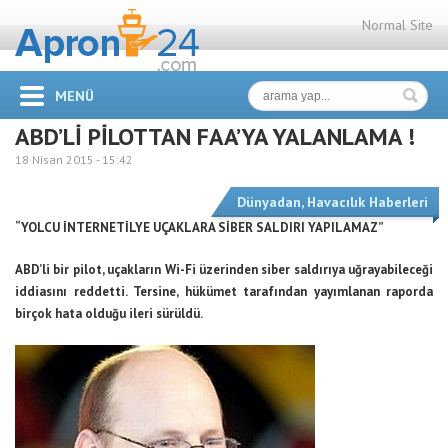
Normal Site
MENÜ
ABD’Lİ PİLOTTAN FAA’YA YALANLAMA !
18 Nisan 2015 -
15:42
Dünyadan
,
Havacılık Haberleri
“YOLCU İNTERNETİLYE UÇAKLARA SİBER SALDIRI YAPILAMAZ”
ABD’li bir pilot, uçakların Wi-Fi üzerinden siber saldırıya uğrayabileceği
iddiasını reddetti. Tersine, hükümet tarafından yayımlanan raporda
birçok hata olduğu ileri sürüldü.