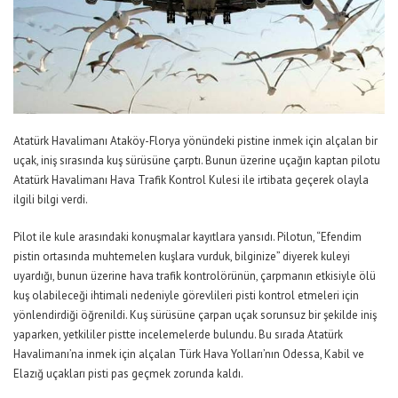
Atatürk Havalimanı Ataköy-Florya yönündeki pistine inmek için alçalan bir
uçak, iniş sırasında kuş sürüsüne çarptı. Bunun üzerine uçağın kaptan pilotu
Atatürk Havalimanı Hava Trafik Kontrol Kulesi ile irtibata geçerek olayla
ilgili bilgi verdi.
Pilot ile kule arasındaki konuşmalar kayıtlara yansıdı. Pilotun, “Efendim
pistin ortasında muhtemelen kuşlara vurduk, bilginize” diyerek kuleyi
uyardığı, bunun üzerine hava trafik kontrolörünün, çarpmanın etkisiyle ölü
kuş olabileceği ihtimali nedeniyle görevlileri pisti kontrol etmeleri için
yönlendirdiği öğrenildi. Kuş sürüsüne çarpan uçak sorunsuz bir şekilde iniş
yaparken, yetkililer pistte incelemelerde bulundu. Bu sırada Atatürk
Havalimanı’na inmek için alçalan Türk Hava Yolları’nın Odessa, Kabil ve
Elazığ uçakları pisti pas geçmek zorunda kaldı.