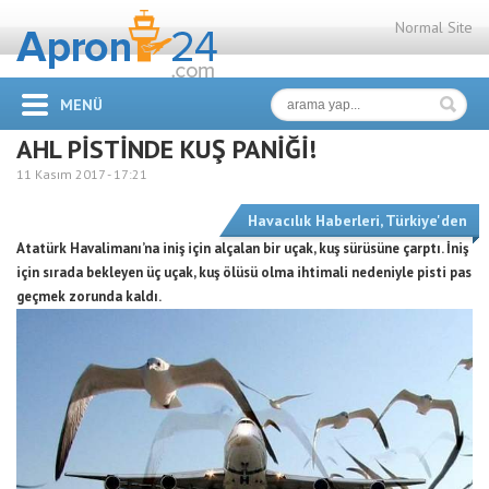
Normal Site
MENÜ
AHL PİSTİNDE KUŞ PANİĞİ!
11 Kasım 2017 -
17:21
Havacılık Haberleri
,
Türkiye'den
Atatürk Havalimanı’na iniş için alçalan bir uçak, kuş sürüsüne çarptı. İniş
için sırada bekleyen üç uçak, kuş ölüsü olma ihtimali nedeniyle pisti pas
geçmek zorunda kaldı.