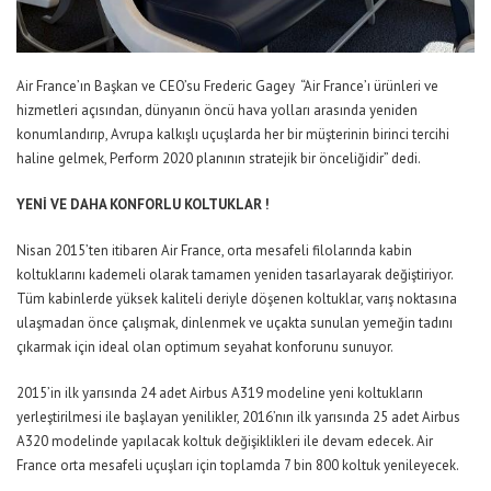
Air France’ın Başkan ve CEO’su Frederic Gagey “Air France’ı ürünleri ve
hizmetleri açısından, dünyanın öncü hava yolları arasında yeniden
konumlandırıp, Avrupa kalkışlı uçuşlarda her bir müşterinin birinci tercihi
haline gelmek, Perform 2020 planının stratejik bir önceliğidir” dedi.
YENİ VE DAHA KONFORLU KOLTUKLAR !
Nisan 2015’ten itibaren Air France, orta mesafeli filolarında kabin
koltuklarını kademeli olarak tamamen yeniden tasarlayarak değiştiriyor.
Tüm kabinlerde yüksek kaliteli deriyle döşenen koltuklar, varış noktasına
ulaşmadan önce çalışmak, dinlenmek ve uçakta sunulan yemeğin tadını
çıkarmak için ideal olan optimum seyahat konforunu sunuyor.
2015’in ilk yarısında 24 adet Airbus A319 modeline yeni koltukların
yerleştirilmesi ile başlayan yenilikler, 2016’nın ilk yarısında 25 adet Airbus
A320 modelinde yapılacak koltuk değişiklikleri ile devam edecek. Air
France orta mesafeli uçuşları için toplamda 7 bin 800 koltuk yenileyecek.