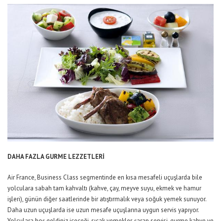
DAHA FAZLA GURME LEZZETLERİ
Air France, Business Class segmentinde en kısa mesafeli uçuşlarda bile
yolculara sabah tam kahvaltı (kahve, çay, meyve suyu, ekmek ve hamur
işleri), günün diğer saatlerinde bir atıştırmalık veya soğuk yemek sunuyor.
Daha uzun uçuşlarda ise uzun mesafe uçuşlarına uygun servis yapıyor.
Yolculara hoş geldiniz içeceği, sıcak yemekler, şarap servisi, gurme kahve ve