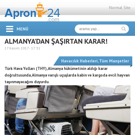
Normal Site
MENÜ
ALMANYA’DAN ŞAŞIRTAN KARAR!
27 Kasım 2017 -
17:31
Havacılık Haberleri
,
Tüm Manşetler
Türk Hava Yolları (THY), Almanya hükümetinin aldığı karar
doğrultusunda, Almanya varışlı uçuşlarda kabin ve kargoda evcil hayvan
taşınmayacağını duyurdu.