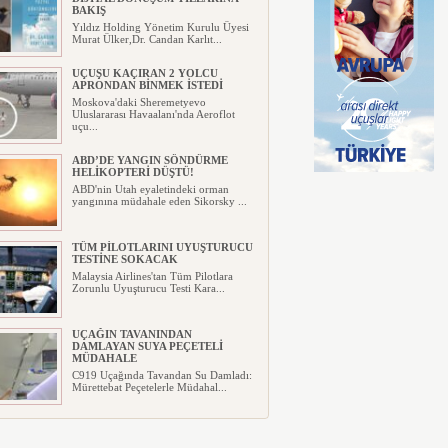
BAKIŞ
Yıldız Holding Yönetim Kurulu Üyesi
Murat Ülker,Dr. Candan Karlıt...
UÇUŞU KAÇIRAN 2 YOLCU
APRONDAN BİNMEK İSTEDİ
Moskova'daki Sheremetyevo
Uluslararası Havaalanı'nda Aeroflot
uçu...
ABD’DE YANGIN SÖNDÜRME
HELİKOPTERİ DÜŞTÜ!
ABD'nin Utah eyaletindeki orman
yangınına müdahale eden Sikorsky ...
TÜM PİLOTLARINI UYUŞTURUCU
TESTİNE SOKACAK
Malaysia Airlines'tan Tüm Pilotlara
Zorunlu Uyuşturucu Testi Kara...
UÇAĞIN TAVANINDAN
DAMLAYAN SUYA PEÇETELİ
MÜDAHALE
C919 Uçağında Tavandan Su Damladı:
Mürettebat Peçetelerle Müdahal...
MURAT ŞEKER, 6 AYLIK
SONUÇLARI DEĞERLENDİRDİ