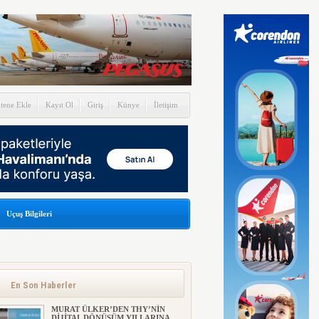
itene Ekle
Kayıt Ol
Giriş
Künye
İletişim
Uçuş Bilgileri
İSTANBUL HAVALİMANI
BELGESELİ İZLEYİCİYLE
BULUŞTU! (VİDEOLU)
Cumhuriyet tarihinin en büyük projesi
En Son Haberler
olan İstanbul Havalimanı’nı...
MURAT ÜLKER’DEN THY’NİN
DİJİTAL DÖNÜŞÜM YILLARINA