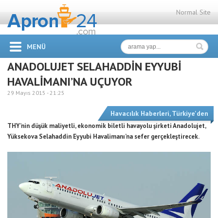
Normal Site
MENÜ
ANADOLUJET SELAHADDİN EYYUBİ
HAVALİMANI’NA UÇUYOR
29 Mayıs 2015 -
21:25
Havacılık Haberleri
,
Türkiye'den
THY’nin düşük maliyetli, ekonomik biletli havayolu şirketi Anadolujet,
Yüksekova Selahaddin Eyyubi Havalimanı’na sefer gerçekleştirecek.