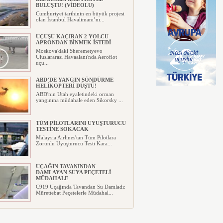
BULUŞTU! (VİDEOLU)
Cumhuriyet tarihinin en büyük projesi
olan İstanbul Havalimanı’nı...
UÇUŞU KAÇIRAN 2 YOLCU
APRONDAN BİNMEK İSTEDİ
Moskova'daki Sheremetyevo
Uluslararası Havaalanı'nda Aeroflot
uçu...
ABD’DE YANGIN SÖNDÜRME
HELİKOPTERİ DÜŞTÜ!
ABD'nin Utah eyaletindeki orman
yangınına müdahale eden Sikorsky ...
TÜM PİLOTLARINI UYUŞTURUCU
TESTİNE SOKACAK
Malaysia Airlines'tan Tüm Pilotlara
Zorunlu Uyuşturucu Testi Kara...
UÇAĞIN TAVANINDAN
DAMLAYAN SUYA PEÇETELİ
MÜDAHALE
C919 Uçağında Tavandan Su Damladı:
Mürettebat Peçetelerle Müdahal...
MURAT ŞEKER, 6 AYLIK
SONUÇLARI DEĞERLENDİRDİ