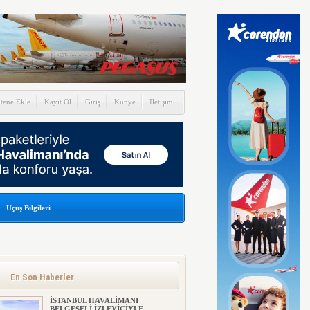
itene Ekle
Kayıt Ol
Giriş
Künye
İletişim
Uçuş Bilgileri
En Son Haberler
İSTANBUL HAVALİMANI
BELGESELİ İZLEYİCİYLE