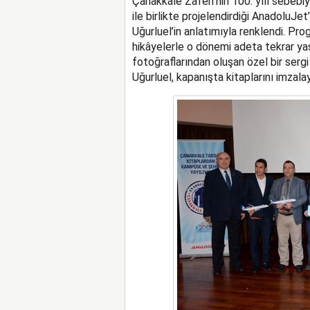
Çanakkale Zaferi’nin 100. yılı sebeb
ile birlikte projelendirdiği AnadoluJe
Uğurluel’in anlatımıyla renklendi. Pro
hikâyelerle o dönemi adeta tekrar ya
fotoğraflarından oluşan özel bir sergi 
Uğurluel, kapanışta kitaplarını imzala