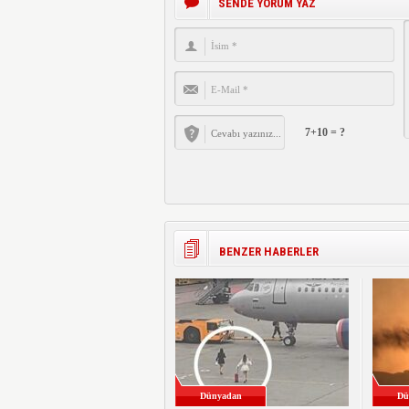
SENDE YORUM YAZ
7+10 = ?
BENZER HABERLER
Dünyadan
Dü