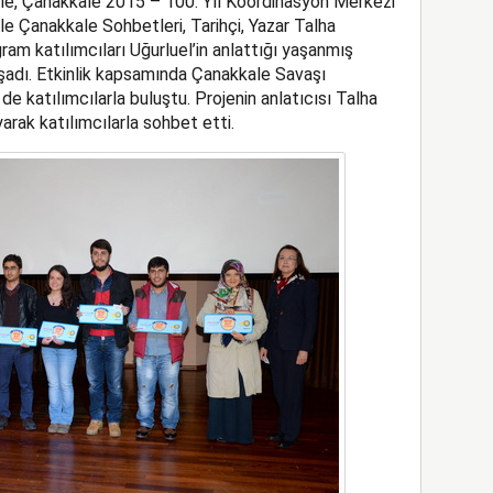
iyle, Çanakkale 2015 – 100. Yıl Koordinasyon Merkezi
t’le Çanakkale Sohbetleri, Tarihçi, Yazar Talha
gram katılımcıları Uğurluel’in anlattığı yaşanmış
şadı. Etkinlik kapsamında Çanakkale Savaşı
de katılımcılarla buluştu. Projenin anlatıcısı Talha
yarak katılımcılarla sohbet etti.