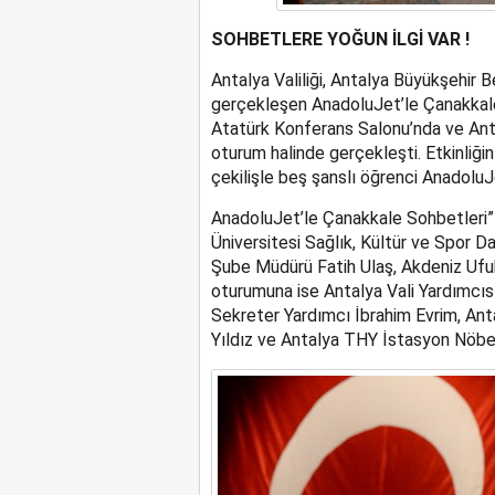
SOHBETLERE YOĞUN İLGİ VAR !
Antalya Valiliği, Antalya Büyükşehir B
gerçekleşen AnadoluJet’le Çanakkale
Atatürk Konferans Salonu’nda ve Anta
oturum halinde gerçekleşti. Etkinliği
çekilişle beş şanslı öğrenci AnadoluJ
AnadoluJet’le Çanakkale Sohbetleri” 
Üniversitesi Sağlık, Kültür ve Spor D
Şube Müdürü Fatih Ulaş, Akdeniz Ufuk
oturumuna ise Antalya Vali Yardımcıs
Sekreter Yardımcı İbrahim Evrim, Ant
Yıldız ve Antalya THY İstasyon Nöbet