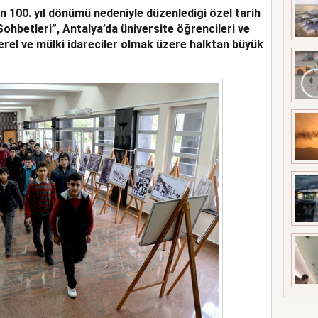
n 100. yıl dönümü nedeniyle düzenlediği özel tarih
ORTAKLIĞINI 2033’E
ohbetleri”, Antalya’da üniversite öğrencileri ve
erel ve mülki idareciler olmak üzere halktan büyük