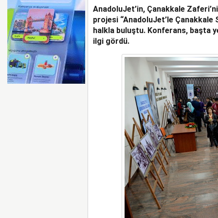
AnadoluJet’in, Çanakkale Zaferi’ni
EMIRATES VE ARSENAL 
KADAR UZATTI
projesi “AnadoluJet’le Çanakkale S
halkla buluştu. Konferans, başta y
ilgi gördü.