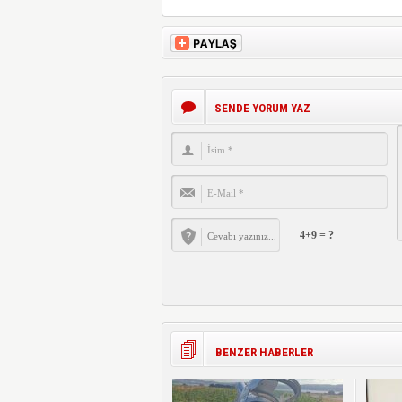
SENDE YORUM YAZ
4+9 = ?
BENZER HABERLER