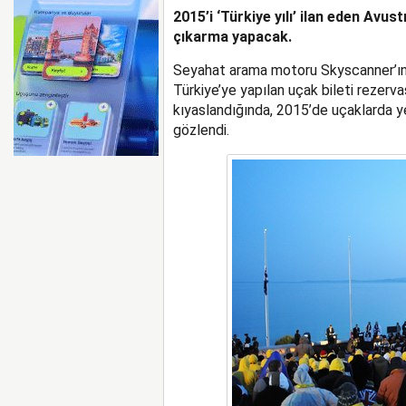
2015’i ‘Türkiye yılı’ ilan eden Avus
AYJET’TE 137. DÖNEM
çıkarma yapacak.
Seyahat arama motoru Skyscanner’ın ve
Türkiye’ye yapılan uçak bileti rezerva
kıyaslandığında, 2015’de uçaklarda ye
gözlendi.