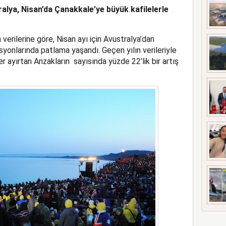
tralya, Nisan’da Çanakkale’ye büyük kafilelerle
 MEZUNİYETİ
rilerine göre, Nisan ayı için Avustralya’dan
syonlarında patlama yaşandı. Geçen yılın verileriyle
r ayırtan Anzakların sayısında yüzde 22’lik bir artış