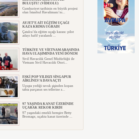
BULUŞTU! (VİDEOLU)
Cumhuriyet tarihinin en büyük projesi
olan İstanbul Havalimanı’nı...
AYJET’E AİT EĞİTİM UÇAĞI
KAZA KRIMA UĞRADI
Çatalca’da eğitim uçağı kazası: pilot
adayı hafif yaralandı ...
TÜRKİYE VE VİETNAM ARASINDA
HAVA ULAŞIMINDA YENİ DÖNEM
Sivil Havacılık Genel Müdürlüğü ile
Vietnam Sivil Havacılık Otori...
ESKİ POP YILDIZI SİNGAPUR
AİRLİNES’A DAVA AÇTI
Uçuşta yediği tavuk şişinden kopan
tahta parçanın ses tellerine z...
97 YAŞINDA KANAT ÜZERİNDE
UÇARAK REKOR KIRDI
97 yaşındaki emekli hemşire Betty
Bromage, uçakta kanat üzerinde ...
TRUMP’IN HELİKOPTERİ
TEHLİKE ATLATTI