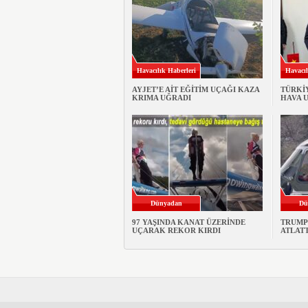
Havacılık Haberleri
Havacıl
AYJET’E AİT EĞİTİM UÇAĞI KAZA
TÜRKİ
KRIMA UĞRADI
HAVA 
Dünyadan
Dü
97 YAŞINDA KANAT ÜZERİNDE
TRUMP
UÇARAK REKOR KIRDI
ATLATT