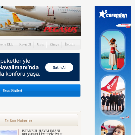
itene Ekle
Kayıt Ol
Giriş
Künye
İletişim
Uçuş Bilgileri
En Son Haberler
İSTANBUL HAVALİMANI
BELGESELİ İZLEYİCİYLE