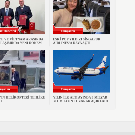
ık Haberleri
Dünyadan
YE VE VİETNAM ARASINDA
ESKİ POP YILDIZI SİNGAPUR
ULAŞIMINDA YENİ DÖNEM
AİRLİNES’A DAVA AÇTI
nyadan
Dünyadan
’IN HELİKOPTERİ TEHLİKE
YILIN İLK ALTI AYINDA 5 MİLYAR
I
301 MİLYON TL ZARAR AÇIKLADI