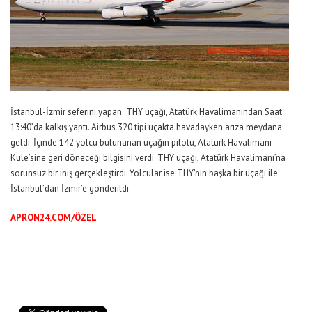
İstanbul-İzmir seferini yapan THY uçağı, Atatürk Havalimanından Saat
13:40’da kalkış yaptı. Airbus 320 tipi uçakta havadayken arıza meydana
geldi. İçinde 142 yolcu bulunanan uçağın pilotu, Atatürk Havalimanı
Kule’sine geri döneceği bilgisini verdi. THY uçağı, Atatürk Havalimanı’na
sorunsuz bir iniş gerçekleştirdi. Yolcular ise THY’nin başka bir uçağı ile
İstanbul’dan İzmir’e gönderildi.
APRON24.COM/ÖZEL