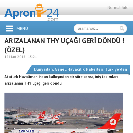
Normal Site
MENÜ
ARIZALANAN THY UÇAĞI GERİ DÖNDÜ !
(ÖZEL)
17 Mart 2015 -
15:21
Dünyadan
,
Genel
,
Havacılık Haberleri
,
Türkiye'den
Atatürk Havalimanı’ndan kalkışından bir süre sonra, iniş takımları
arızalanan THY uçağı geri döndü.