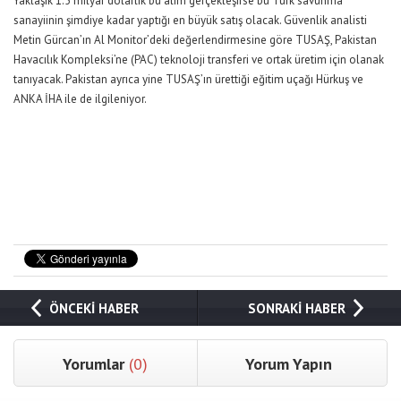
Yaklaşık 1.5 milyar dolarlık bu alım gerçekleşirse bu Türk savunma
sanayiinin şimdiye kadar yaptığı en büyük satış olacak. Güvenlik analisti
Metin Gürcan’ın Al Monitor’deki değerlendirmesine göre TUSAŞ, Pakistan
Havacılık Kompleksi’ne (PAC) teknoloji transferi ve ortak üretim için olanak
tanıyacak. Pakistan ayrıca yine TUSAŞ’ın ürettiği eğitim uçağı Hürkuş ve
ANKA İHA ile de ilgileniyor.
ÖNCEKİ HABER
SONRAKİ HABER
Yorumlar
(0)
Yorum Yapın