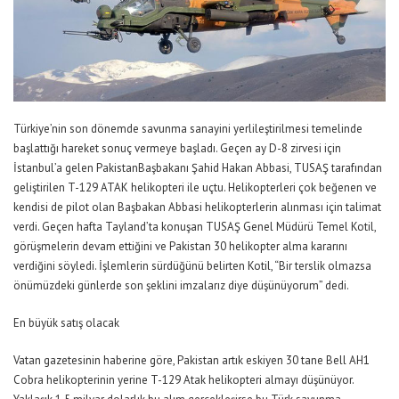
Türkiye’nin son dönemde savunma sanayini yerlileştirilmesi temelinde
başlattığı hareket sonuç vermeye başladı. Geçen ay D-8 zirvesi için
İstanbul’a gelen PakistanBaşbakanı Şahid Hakan Abbasi, TUSAŞ tarafından
geliştirilen T-129 ATAK helikopteri ile uçtu. Helikopterleri çok beğenen ve
kendisi de pilot olan Başbakan Abbasi helikopterlerin alınması için talimat
verdi. Geçen hafta Tayland’ta konuşan TUSAŞ Genel Müdürü Temel Kotil,
görüşmelerin devam ettiğini ve Pakistan 30 helikopter alma kararını
verdiğini söyledi. İşlemlerin sürdüğünü belirten Kotil, “Bir terslik olmazsa
önümüzdeki günlerde son şeklini imzalarız diye düşünüyorum” dedi.
En büyük satış olacak
Vatan gazetesinin haberine göre, Pakistan artık eskiyen 30 tane Bell AH1
Cobra helikopterinin yerine T-129 Atak helikopteri almayı düşünüyor.