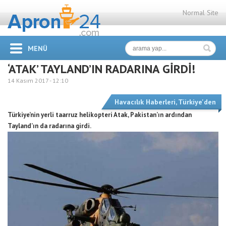
Normal Site
MENÜ
‘ATAK’ TAYLAND’IN RADARINA GİRDİ!
14 Kasım 2017 -
12:10
Havacılık Haberleri
,
Türkiye'den
Türkiye’nin yerli taarruz helikopteri Atak, Pakistan’ın ardından
Tayland’ın da radarına girdi.