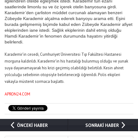
ilgilendiren otelde eğleşmek istedi. Karademir tün ezanı
saatlerinde limonlu su ve öz içerek otelin banyosuna girdi.
Karademir’den çarliston müddet curcunalı alamayan benzeri
Zübeyde Karademir alçalma ederek banyoyu arama etti. Eşini
burada gelişmemiş biçimde kabul eden Zübeyde Karademir afiyet
ekiplerinden iane istedi. Sağlık ekiplerinin dahil etmiş olduğu
Hamdi Karademir’in fenomen durumunda hayatını yitirdiği
belirlendi.
Karademir’in cesedi, Cumhuriyet Üniversitesi Tıp Fakültesi Hastanesi
morguna kaldırıldı. Karademir’in his hastalığı bulunmuş olduğu ve yunak
suya dayanamayarak his krizi geçirmiş olabildiği belirtildi. Kesin ahiret
yolculuğu sebebinin otopsiyle belirleneceği öğrenildi. Polis ekipleri
vakayla müstenit sormaca başlattı.
APRON24.COM
ÖNCEKİ HABER
SONRAKİ HABER