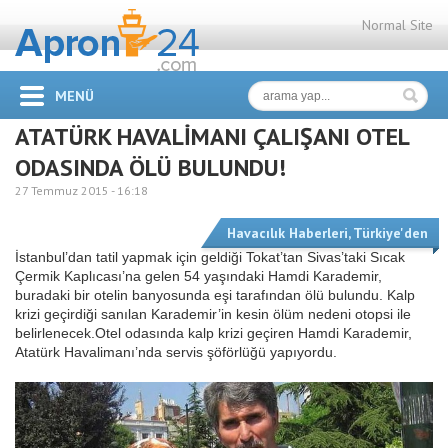
Normal Site
MENÜ
ATATÜRK HAVALİMANI ÇALIŞANI OTEL
ODASINDA ÖLÜ BULUNDU!
27 Temmuz 2015 -
16:18
Havacılık Haberleri
,
Türkiye'den
İstanbul’dan tatil yapmak için geldiği Tokat’tan Sivas’taki Sıcak
Çermik Kaplıcası’na gelen 54 yaşındaki Hamdi Karademir,
buradaki bir otelin banyosunda eşi tarafından ölü bulundu. Kalp
krizi geçirdiği sanılan Karademir’in kesin ölüm nedeni otopsi ile
belirlenecek.Otel odasında kalp krizi geçiren Hamdi Karademir,
Atatürk Havalimanı’nda servis şöförlüğü yapıyordu.