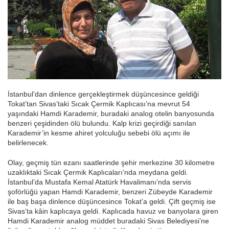
İstanbul’dan dinlence gerçekleştirmek düşüncesince geldiği
Tokat’tan Sivas’taki Sıcak Çermik Kaplıcası’na mevrut 54
yaşındaki Hamdi Karademir, buradaki analog otelin banyosunda
benzeri çeşidinden ölü bulundu. Kalp krizi geçirdiği sanılan
Karademir’in kesme ahiret yolculuğu sebebi ölü açımı ile
belirlenecek.
Olay, geçmiş tün ezanı saatlerinde şehir merkezine 30 kilometre
uzaklıktaki Sıcak Çermik Kaplıcaları’nda meydana geldi.
İstanbul’da Mustafa Kemal Atatürk Havalimanı’nda servis
şoförlüğü yapan Hamdi Karademir, benzeri Zübeyde Karademir
ile baş başa dinlence düşüncesince Tokat’a geldi. Çift geçmiş ise
Sivas’ta kâin kaplıcaya geldi. Kaplıcada havuz ve banyolara giren
Hamdi Karademir analog müddet buradaki Sivas Belediyesi’ne