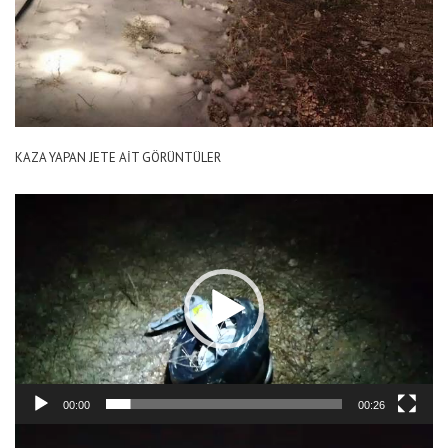
KAZA YAPAN JETE AİT GÖRÜNTÜLER
Video
oynatıcı
00:00
00:26
Video