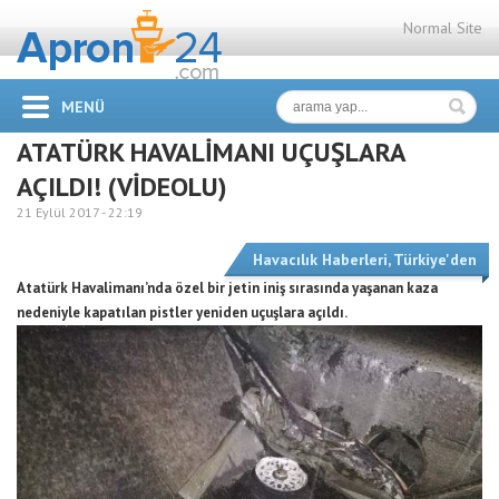
Normal Site
MENÜ
ATATÜRK HAVALİMANI UÇUŞLARA
AÇILDI! (VİDEOLU)
21 Eylül 2017 -
22:19
Havacılık Haberleri
,
Türkiye'den
Atatürk Havalimanı’nda özel bir jetin iniş sırasında yaşanan kaza
nedeniyle kapatılan pistler yeniden uçuşlara açıldı.