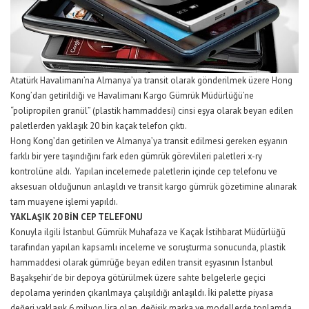
Atatürk Havalimanı’na Almanya’ya transit olarak gönderilmek üzere Hong
Kong’dan getirildiği ve Havalimanı Kargo Gümrük Müdürlüğü’ne
“polipropilen granül” (plastik hammaddesi) cinsi eşya olarak beyan edilen
paletlerden yaklaşık 20 bin kaçak telefon çıktı.
Hong Kong’dan getirilen ve Almanya’ya transit edilmesi gereken eşyanın
farklı bir yere taşındığını fark eden gümrük görevlileri paletleri x-ry
kontrolüne aldı. Yapılan incelemede paletlerin içinde cep telefonu ve
aksesuarı olduğunun anlaşıldı ve transit kargo gümrük gözetimine alınarak
tam muayene işlemi yapıldı.
YAKLAŞIK 20 BİN CEP TELEFONU
Konuyla ilgili İstanbul Gümrük Muhafaza ve Kaçak İstihbarat Müdürlüğü
tarafından yapılan kapsamlı inceleme ve soruşturma sonucunda, plastik
hammaddesi olarak gümrüğe beyan edilen transit eşyasının İstanbul
Başakşehir’de bir depoya götürülmek üzere sahte belgelerle geçici
depolama yerinden çıkarılmaya çalışıldığı anlaşıldı. İki palette piyasa
değeri yaklaşık 6 milyon lira olan, değişik marka ve modellerde toplamda