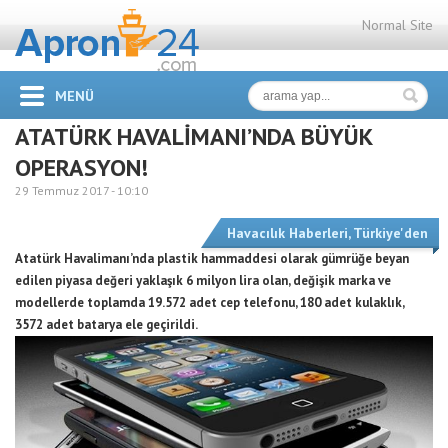
Normal Site
MENÜ
ATATÜRK HAVALİMANI’NDA BÜYÜK
OPERASYON!
29 Temmuz 2017 -
10:10
Havacılık Haberleri
,
Türkiye'den
Atatürk Havalimanı’nda plastik hammaddesi olarak gümrüğe beyan
edilen piyasa değeri yaklaşık 6 milyon lira olan, değişik marka ve
modellerde toplamda 19.572 adet cep telefonu, 180 adet kulaklık,
3572 adet batarya ele geçirildi.