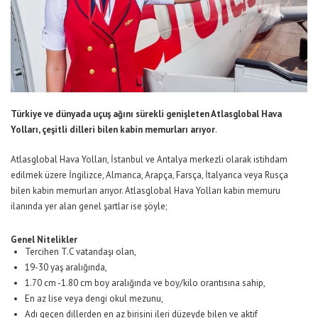
Türkiye ve dünyada uçuş ağını sürekli genişleten Atlasglobal Hava
Yolları, çeşitli dilleri bilen kabin memurları arıyor
.
Atlasglobal Hava Yolları, İstanbul ve Antalya merkezli olarak istihdam
edilmek üzere İngilizce, Almanca, Arapça, Farsça, İtalyanca veya Rusça
bilen kabin memurları arıyor. Atlasglobal Hava Yolları kabin memuru
ilanında yer alan genel şartlar ise şöyle;
Genel Nitelikler
Tercihen T.C vatandaşı olan,
19-30 yaş aralığında,
1.70 cm -1.80 cm boy aralığında ve boy/kilo orantısına sahip,
En az lise veya dengi okul mezunu,
Adı geçen dillerden en az birisini ileri düzeyde bilen ve aktif