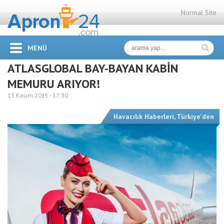
Normal Site
MENÜ
ATLASGLOBAL BAY-BAYAN KABİN
MEMURU ARIYOR!
13 Kasım 2015 -
17:30
Havacılık Haberleri
,
Türkiye'den