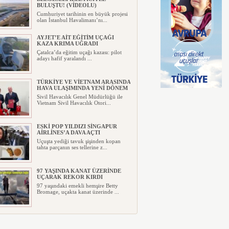
BULUŞTU! (VİDEOLU)
Cumhuriyet tarihinin en büyük projesi
olan İstanbul Havalimanı’nı...
AYJET’E AİT EĞİTİM UÇAĞI
KAZA KRIMA UĞRADI
Çatalca’da eğitim uçağı kazası: pilot
adayı hafif yaralandı ...
TÜRKİYE VE VİETNAM ARASINDA
HAVA ULAŞIMINDA YENİ DÖNEM
Sivil Havacılık Genel Müdürlüğü ile
Vietnam Sivil Havacılık Otori...
ESKİ POP YILDIZI SİNGAPUR
AİRLİNES’A DAVA AÇTI
Uçuşta yediği tavuk şişinden kopan
tahta parçanın ses tellerine z...
97 YAŞINDA KANAT ÜZERİNDE
UÇARAK REKOR KIRDI
97 yaşındaki emekli hemşire Betty
Bromage, uçakta kanat üzerinde ...
TRUMP’IN HELİKOPTERİ
TEHLİKE ATLATTI