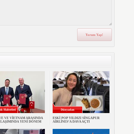
ık Haberleri
Dünyadan
YE VE VİETNAM ARASINDA
ESKİ POP YILDIZI SİNGAPUR
ULAŞIMINDA YENİ DÖNEM
AİRLİNES’A DAVA AÇTI