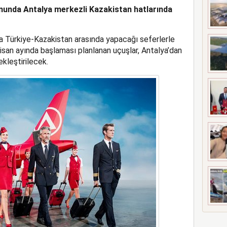
onunda Antalya merkezli Kazakistan hatlarında
 MEZUNİYETİ
da Türkiye-Kazakistan arasında yapacağı seferlerle
isan ayında başlaması planlanan uçuşlar, Antalya’dan
kleştirilecek.