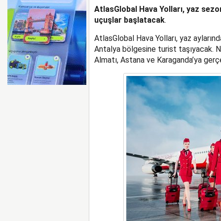
AtlasGlobal Hava Yolları, yaz sez
AYJET’TE 137. DÖNEM
uçuşlar başlatacak
.
AtlasGlobal Hava Yolları, yaz ayların
Antalya bölgesine turist taşıyacak. N
Almatı, Astana ve Karaganda’ya gerçe