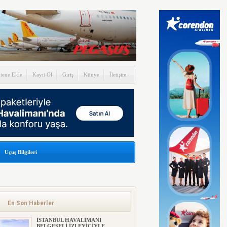
itene Ekle
Kayıt Ol
Giriş
Künye
İletişim
Uçuş Bilgileri
En Son Haberler
İSTANBUL HAVALİMANI
BELGESELİ İZLEYİCİYLE