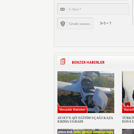
3+5 = ?
BENZER HABERLER
Havacılık Haberleri
Havacıl
AYJET’E AİT EĞİTİM UÇAĞI KAZA
TÜRKİ
KRIMA UĞRADI
HAVA 