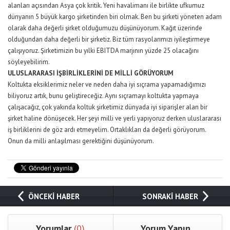
alanları açısından Asya çok kritik. Yeni havalimanı ile birlikte ufkumuz
dünyanın 5 büyük kargo şirketinden biri olmak. Ben bu şirketi yöneten adam
olarak daha değerli şirket olduğumuzu düşünüyorum. Kağıt üzerinde
olduğundan daha değerli bir şirketiz. Biz tüm rasyolarımızı iyileştirmeye
çalışıyoruz. Şirketimizin bu yılki EBITDA marjının yüzde 25 olacağını
söyleyebilirim.
ULUSLARARASI İŞBİRLİKLERİNİ DE MİLLİ GÖRÜYORUM
Koltukta eksiklerimiz neler ve neden daha iyi sıçrama yapamadığımızı
biliyoruz artık, bunu geliştireceğiz. Aynı sıçramayı koltukta yapmaya
çalışacağız, çok yakında koltuk şirketimiz dünyada iyi siparişler alan bir
şirket haline dönüşecek. Her şeyi milli ve yerli yapıyoruz derken uluslararası
iş birliklerini de göz ardı etmeyelim. Ortaklıkları da değerli görüyorum.
Onun da milli anlaşılması gerektiğini düşünüyorum.
ÖNCEKİ HABER
SONRAKİ HABER
Yorumlar
(0)
Yorum Yapın