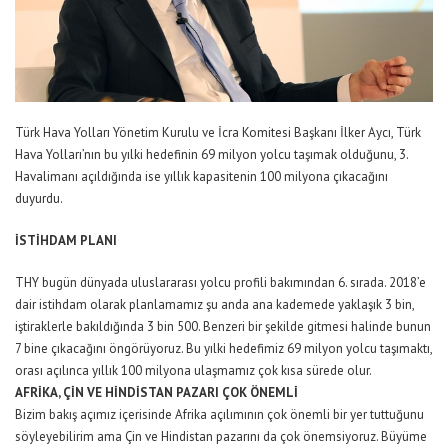
Türk Hava Yolları Yönetim Kurulu ve İcra Komitesi Başkanı İlker Aycı, Türk
Hava Yolları’nın bu yılki hedefinin 69 milyon yolcu taşımak olduğunu, 3.
Havalimanı açıldığında ise yıllık kapasitenin 100 milyona çıkacağını
duyurdu.
İSTİHDAM PLANI
THY bugün dünyada uluslararası yolcu profili bakımından 6. sırada. 2018’e
dair istihdam olarak planlamamız şu anda ana kademede yaklaşık 3 bin,
iştiraklerle bakıldığında 3 bin 500. Benzeri bir şekilde gitmesi halinde bunun
7 bine çıkacağını öngörüyoruz. Bu yılki hedefimiz 69 milyon yolcu taşımaktı,
orası açılınca yıllık 100 milyona ulaşmamız çok kısa sürede olur.
AFRİKA, ÇİN VE HİNDİSTAN PAZARI ÇOK ÖNEMLİ
Bizim bakış açımız içerisinde Afrika açılımının çok önemli bir yer tuttuğunu
söyleyebilirim ama Çin ve Hindistan pazarını da çok önemsiyoruz. Büyüme