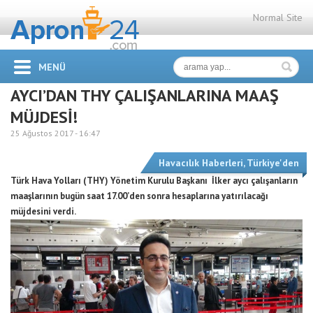
Normal Site
MENÜ
AYCI’DAN THY ÇALIŞANLARINA MAAŞ
MÜJDESİ!
25 Ağustos 2017 -
16:47
Havacılık Haberleri
,
Türkiye'den
Türk Hava Yolları (THY) Yönetim Kurulu Başkanı İlker aycı çalışanların
maaşlarının bugün saat 17.00’den sonra hesaplarına yatırılacağı
müjdesini verdi.