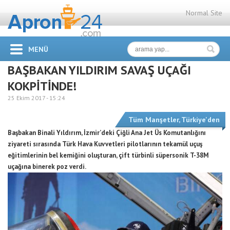
Normal Site
MENÜ
BAŞBAKAN YILDIRIM SAVAŞ UÇAĞI
KOKPİTİNDE!
25 Ekim 2017 -
15:24
Tüm Manşetler
,
Türkiye'den
Başbakan Binali Yıldırım, İzmir’deki Çiğli Ana Jet Üs Komutanlığını
ziyareti sırasında Türk Hava Kuvvetleri pilotlarının tekamül uçuş
eğitimlerinin bel kemiğini oluşturan, çift türbinli süpersonik T-38M
uçağına binerek poz verdi.