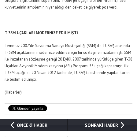
oluşturan, çift türbinli süpersonik T-38M jet uçağına binen Yıldırım, hava
kuvvetlerinin ambleminin yer aldığı deri ceketi de giyerek poz verdi.
T-38M UÇAKLARI MODERNİZE EDİLMİŞTİ
Temmuz 2007’de Savunma Sanayii Müsteşarlığı (SSM) ile TUSAŞ arasında
T-38M uçaklarının modernize edilmesi için bir sözleşme imzalanmıştı. SSM
ile imzalanan sözleşme gereği 20 Eylül 2007 tarihinde yürürlüğe giren T-38
Uçakları Aviyonik Modernizasyonu (ARI) Programı 55 uçağı kapsamıştı. İlk
T38M uçağı ise 20 Nisan 2012 tarihinde, TUSAŞ tesislerinde yapılan tören
ile teslim edilmişti.
(Haberler)
ÖNCEKİ HABER
SONRAKİ HABER