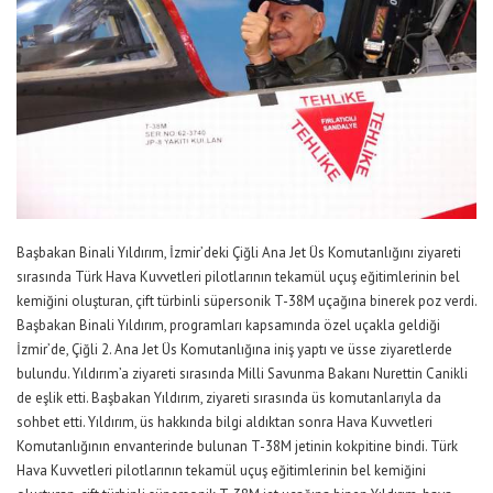
Başbakan Binali Yıldırım, İzmir’deki Çiğli Ana Jet Üs Komutanlığını ziyareti
sırasında Türk Hava Kuvvetleri pilotlarının tekamül uçuş eğitimlerinin bel
kemiğini oluşturan, çift türbinli süpersonik T-38M uçağına binerek poz verdi.
Başbakan Binali Yıldırım, programları kapsamında özel uçakla geldiği
İzmir’de, Çiğli 2. Ana Jet Üs Komutanlığına iniş yaptı ve üsse ziyaretlerde
bulundu. Yıldırım’a ziyareti sırasında Milli Savunma Bakanı Nurettin Canikli
de eşlik etti. Başbakan Yıldırım, ziyareti sırasında üs komutanlarıyla da
sohbet etti. Yıldırım, üs hakkında bilgi aldıktan sonra Hava Kuvvetleri
Komutanlığının envanterinde bulunan T-38M jetinin kokpitine bindi. Türk
Hava Kuvvetleri pilotlarının tekamül uçuş eğitimlerinin bel kemiğini